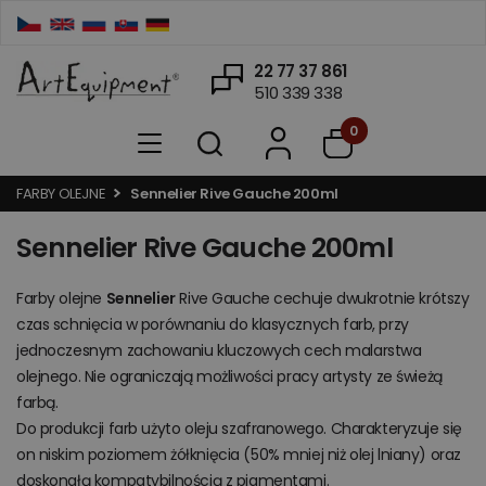
22 77 37 861
510 339 338
0
FARBY OLEJNE
Sennelier Rive Gauche 200ml
Sennelier Rive Gauche 200ml
Farby olejne
Sennelier
Rive Gauche cechuje dwukrotnie krótszy
czas schnięcia w porównaniu do klasycznych farb, przy
jednoczesnym zachowaniu kluczowych cech malarstwa
olejnego. Nie ograniczają możliwości pracy artysty ze świeżą
farbą.
Do produkcji farb użyto oleju szafranowego. Charakteryzuje się
on niskim poziomem żółknięcia (50% mniej niż olej lniany) oraz
doskonałą kompatybilnością z pigmentami.