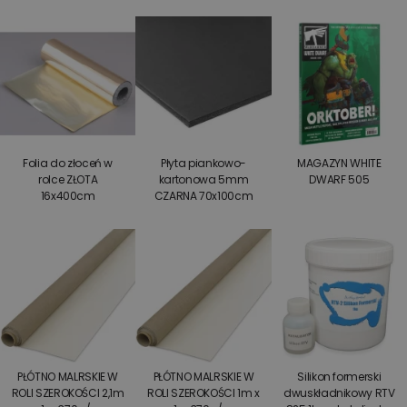
Folia do złoceń w
Płyta piankowo-
MAGAZYN WHITE
rolce ZŁOTA
kartonowa 5mm
DWARF 505
16x400cm
CZARNA 70x100cm
PŁÓTNO MALRSKIE W
PŁÓTNO MALRSKIE W
Silikon formerski
ROLI SZEROKOŚCI 2,1m
ROLI SZEROKOŚCI 1m x
dwuskładnikowy RTV