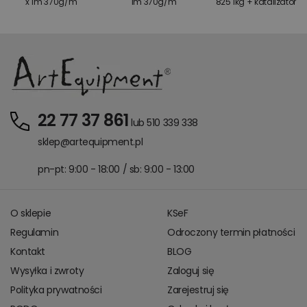
x 1m 370g/m
1m 370g/m
825 1kg + katalizator
22 77 37 861
lub 510 339 338
sklep@artequipment.pl
pn-pt: 9:00 - 18:00 / sb: 9:00 - 13:00
O sklepie
KSeF
Regulamin
Odroczony termin płatności
Kontakt
BLOG
Wysyłka i zwroty
Zaloguj się
Polityka prywatności
Zarejestruj się