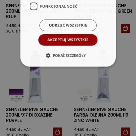
SENNELIER RIVE GAUCHE
SENNELIER RIVE GAUCHE
FUNKCJONALNOŚĆ
200ML 896 PHTALO GREEN
200ML 897 PHTALO GREEN
BLUE
YELLOW
ODRZUĆ WSZYSTKIE
44,50 zł z VAT
44,50 zł z VAT
36,18 zł netto
36,18 zł netto
AKCEPTUJ WSZYSTKIE
POKAŻ SZCZEGÓŁY
SENNELIER RIVE GAUCHE
SENNELIER RIVE GAUCHE
200ML 917 DIOXAZINE
FARBA OLEJNA 200ML 119
PURPLE
ZINC WHITE
44,50 zł z VAT
44,50 zł z VAT
36,18 zł netto
36,18 zł netto