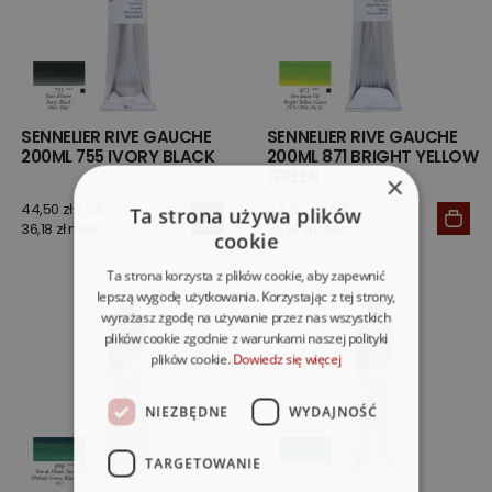
SENNELIER RIVE GAUCHE
SENNELIER RIVE GAUCHE
200ML 755 IVORY BLACK
200ML 871 BRIGHT YELLOW
GREEN
×
44,50 zł z VAT
44,50 zł z VAT
Ta strona używa plików
36,18 zł netto
36,18 zł netto
cookie
Ta strona korzysta z plików cookie, aby zapewnić
lepszą wygodę użytkowania. Korzystając z tej strony,
wyrażasz zgodę na używanie przez nas wszystkich
plików cookie zgodnie z warunkami naszej polityki
plików cookie.
Dowiedz się więcej
NIEZBĘDNE
WYDAJNOŚĆ
TARGETOWANIE