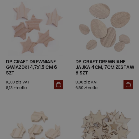
DP CRAFT DREWNIANE
DP CRAFT DREWNIANE
GWIAZDKI 4,7x1,5 CM 6
JAJKA 4CM, 7CM ZESTAW
SZT
8 SZT
10,00 zł z VAT
8,00 zł z VAT
8,13 zł netto
6,50 zł netto