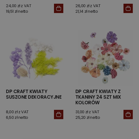
24,00 zł z VAT
26,00 zł z VAT
19,51 zł netto
21,14 zł netto
DP CRAFT KWIATY
DP CRAFT KWIATY Z
SUSZONE DEKORACYJNE
TKANINY 24 SZT MIX
KOLORÓW
8,00 zł z VAT
31,00 zł z VAT
6,50 zł netto
25,20 zł netto