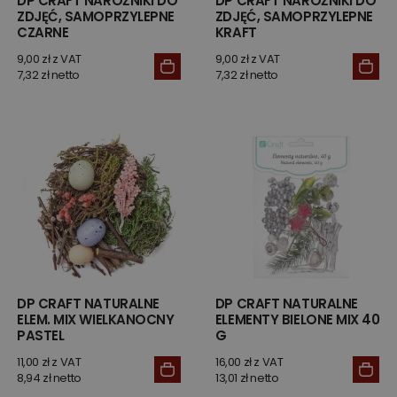
DP CRAFT NAROŻNIKI DO
DP CRAFT NAROŻNIKI DO
ZDJĘĆ, SAMOPRZYLEPNE
ZDJĘĆ, SAMOPRZYLEPNE
CZARNE
KRAFT
9,00 zł z VAT
9,00 zł z VAT
7,32 zł netto
7,32 zł netto
DP CRAFT NATURALNE
DP CRAFT NATURALNE
ELEM. MIX WIELKANOCNY
ELEMENTY BIELONE MIX 40
PASTEL
G
11,00 zł z VAT
16,00 zł z VAT
8,94 zł netto
13,01 zł netto