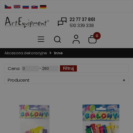
22 77 37 861
510 339 338
0
Akcesoria dekoracyjne
Inne
-
Cena
Filtruj
Producent