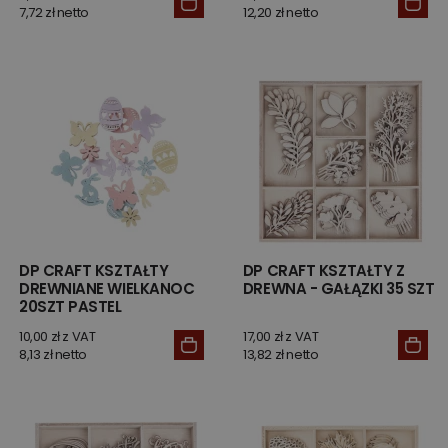
7,72 zł netto
12,20 zł netto
DP CRAFT KSZTAŁTY
DP CRAFT KSZTAŁTY Z
DREWNIANE WIELKANOC
DREWNA - GAŁĄZKI 35 SZT
20SZT PASTEL
10,00 zł z VAT
17,00 zł z VAT
8,13 zł netto
13,82 zł netto