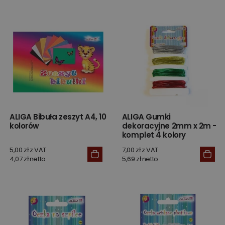
ALIGA Bibuła zeszyt A4, 10
ALIGA Gumki
kolorów
dekoracyjne 2mm x 2m -
komplet 4 kolory
5,00 zł z VAT
7,00 zł z VAT
4,07 zł netto
5,69 zł netto