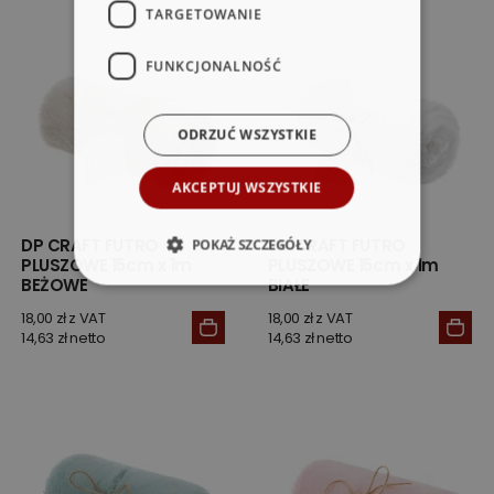
TARGETOWANIE
FUNKCJONALNOŚĆ
ODRZUĆ WSZYSTKIE
AKCEPTUJ WSZYSTKIE
DP CRAFT FUTRO
DP CRAFT FUTRO
POKAŻ SZCZEGÓŁY
PLUSZOWE 15cm x 1m
PLUSZOWE 15cm x 1m
BEŻOWE
BIAŁE
18,00 zł z VAT
18,00 zł z VAT
14,63 zł netto
14,63 zł netto