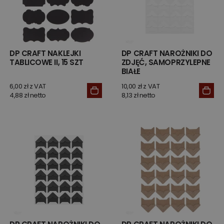
DP CRAFT NAKLEJKI
DP CRAFT NAROŻNIKI DO
TABLICOWE II, 15 SZT
ZDJĘĆ, SAMOPRZYLEPNE
BIAŁE
6,00 zł z VAT
10,00 zł z VAT
4,88 zł netto
8,13 zł netto