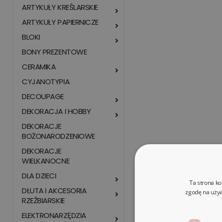
ARTYKUŁY KREŚLARSKIE
ARTYKUŁY PAPIERNICZE
BLOKI
BONY PREZENTOWE
CERAMIKA
CYJANOTYPIA
DECOUPAGE
DEKORACJA I HOBBY
DEKORACJE
BOŻONARODZENIOWE
DEKORACJE
WIELKANOCNE
DLA DZIECI
Ta strona ko
DŁUTA I AKCESORIA
zgodę na używ
RZEŹBIARSKIE
ELEKTRONARZĘDZIA