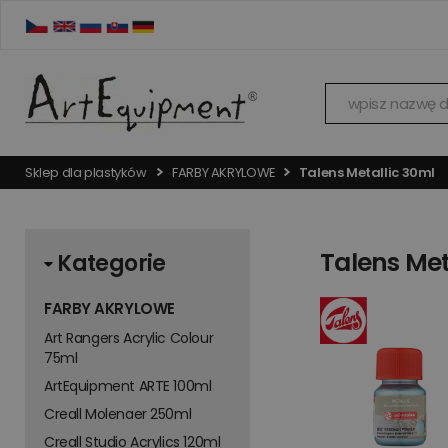
Sklep dla plastyków
FARBY AKRYLOWE
Talens Metallic 30ml
Talens Met
Kategorie
FARBY AKRYLOWE
Art Rangers Acrylic Colour
75ml
ArtEquipment ARTE 100ml
Creall Molenaer 250ml
Creall Studio Acrylics 120ml