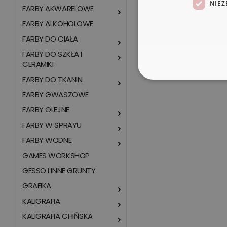
NIEZ
FARBY AKWARELOWE
FARBY ALKOHOLOWE
FARBY DO CIAŁA
FARBY DO SZKŁA I
CERAMIKI
FARBY DO TKANIN
FARBY GWASZOWE
FARBY OLEJNE
FARBY W SPRAYU
FARBY WODNE
GAMES WORKSHOP
GESSO I INNE GRUNTY
GRAFIKA
KALIGRAFIA
KALIGRAFIA CHIŃSKA