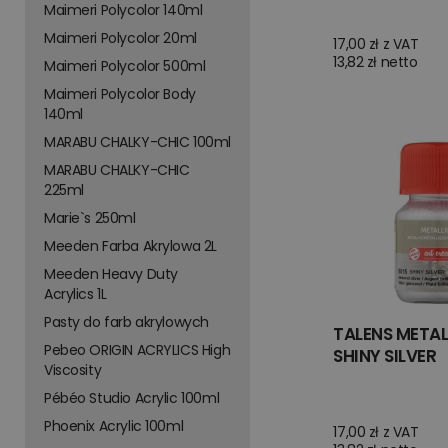
Maimeri Polycolor 140ml
Maimeri Polycolor 20ml
17,00 zł z VAT
13,82 zł netto
Maimeri Polycolor 500ml
Maimeri Polycolor Body
140ml
MARABU CHALKY-CHIC 100ml
MARABU CHALKY-CHIC
225ml
Marie`s 250ml
Meeden Farba Akrylowa 2L
Meeden Heavy Duty
Acrylics 1L
Pasty do farb akrylowych
TALENS METAL
Pebeo ORIGIN ACRYLICS High
SHINY SILVER
Viscosity
Pébéo Studio Acrylic 100ml
Phoenix Acrylic 100ml
17,00 zł z VAT