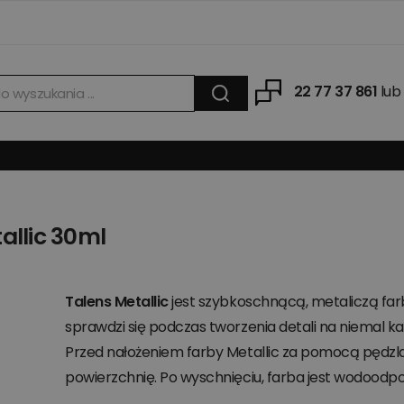
22 77 37 861
lub
allic 30ml
Talens Metallic
jest szybkoschnącą, metaliczą farbą
sprawdzi się podczas tworzenia detali na niemal k
Przed nałożeniem farby Metallic za pomocą pędzl
powierzchnię. Po wyschnięciu, farba jest wodoodpo