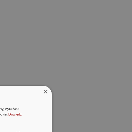
×
ony, wyrażasz
ookie.
Dowiedz