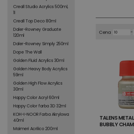
Creall Studio Acrylics 500ml,
1l
Creall Top Deco 80ml
Daler-Rowney Graduate
-
Cena
120ml
Daler-Rowney Simply 250ml
Dope The Wall
Golden Fluid Acrylics 30ml
Golden Heavy Body Acrylics
59ml
Golden High Flow Acrylics
30ml
Happy Color Acryl 60ml
Happy Color farba 3D 32ml
KOH-I-NOOR Farba Akrylowa
TALENS METAL
40ml
BUBBLY CHA
Maimeri Acrilico 200ml