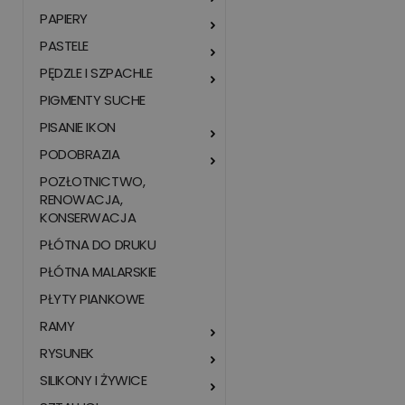
PAPIERY
PASTELE
PĘDZLE I SZPACHLE
PIGMENTY SUCHE
PISANIE IKON
PODOBRAZIA
POZŁOTNICTWO,
RENOWACJA,
KONSERWACJA
PŁÓTNA DO DRUKU
PŁÓTNA MALARSKIE
PŁYTY PIANKOWE
RAMY
RYSUNEK
SILIKONY I ŻYWICE