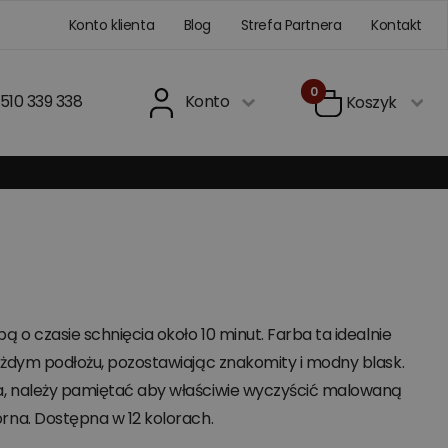
Konto klienta
Blog
Strefa Partnera
Kontakt
0
510 339 338
Konto
Koszyk
 o czasie schnięcia około 10 minut. Farba ta idealnie
ażdym podłożu, pozostawiając znakomity i modny blask.
a, należy pamiętać aby właściwie wyczyścić malowaną
rna. Dostępna w 12 kolorach.