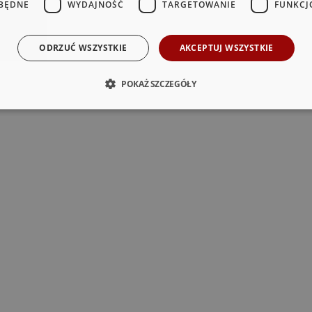
BĘDNE
WYDAJNOŚĆ
TARGETOWANIE
FUNKCJ
ODRZUĆ WSZYSTKIE
AKCEPTUJ WSZYSTKIE
POKAŻ SZCZEGÓŁY