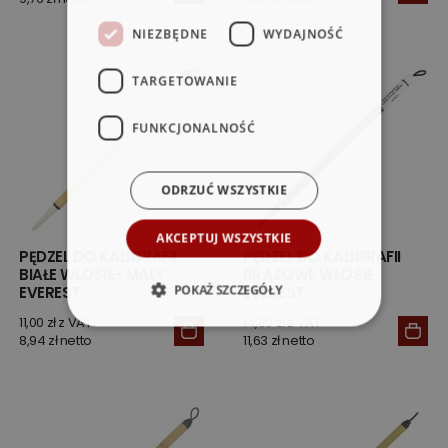
NIEZBĘDNE
WYDAJNOŚĆ
TARGETOWANIE
FUNKCJONALNOŚĆ
ODRZUĆ WSZYSTKIE
AKCEPTUJ WSZYSTKIE
PĘDZEL DO KALIGRAFII
PĘDZEL DO KALIGRAFII
BIAŁE WŁOSIE- MAŁY
BRĄZOWE WŁOSIE
POKAŻ SZCZEGÓŁY
EVEREST
EVEREST
11,00 zł z VAT
14,30 zł z VAT
8,94 zł netto
11,63 zł netto