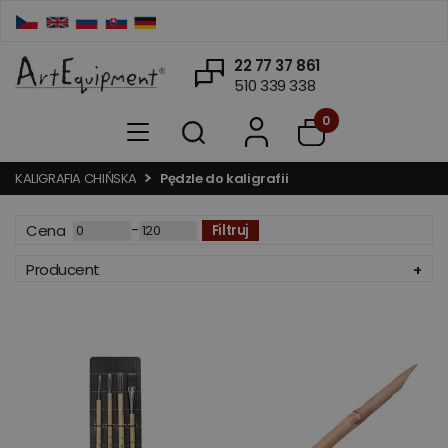
22 77 37 861
510 339 338
0
KALIGRAFIA CHIŃSKA
Pędzle do kaligrafii
-
Cena
Filtruj
Producent