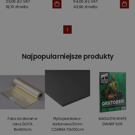
23,00 zł z VAT
54,00 zł z VAT
18,70 zł netto
43,90 zł netto
1
Najpopularniejsze produkty
Folia do złoceń w
Płyta piankowo-
MAGAZYN WHITE
rolce ZŁOTA
kartonowa 5mm
DWARF 505
16x400cm
CZARNA 70x100cm