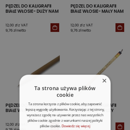
PĘDZEL DO KALIGRAFII
PĘDZEL DO KALIGRAFII
BIAŁE WŁOSIE- DUŻY NAM
BIAŁE WŁOSIE- MAŁY NAM
12,00 zł z VAT
12,00 zł z VAT
9,76 zł netto
9,76 zł netto
×
Ta strona używa plików
cookie
Ta strona korzysta z plików cookie, aby zapewnić
PĘDZEL DO KALIGRAFII
PĘDZEL DO KALIGRAFII
lepszą wygodę użytkowania. Korzystając z tej strony,
BIAŁE WŁOSIE- ŚREDNI NAM
BIAŁE WŁOSIE - DUŻY
wyrażasz zgodę na używanie przez nas wszystkich
EVEREST
plików cookie zgodnie z warunkami naszej polityki
12,00 zł z VAT
16,50 zł z VAT
plików cookie.
Dowiedz się więcej
9,76 zł netto
13,41 zł netto