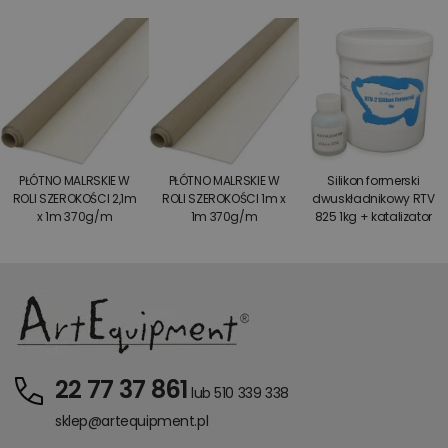
PŁÓTNO MALRSKIE W
PŁÓTNO MALRSKIE W
Silikon formerski
ROLI SZEROKOŚCI 2,1m
ROLI SZEROKOŚCI 1m x
dwuskładnikowy RTV
x 1m 370g/m
1m 370g/m
825 1kg + katalizator
22 77 37 861
lub 510 339 338
sklep@artequipment.pl