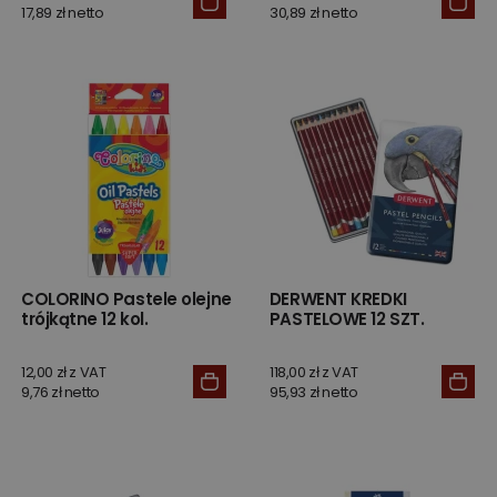
17,89 zł netto
30,89 zł netto
COLORINO Pastele olejne
DERWENT KREDKI
trójkątne 12 kol.
PASTELOWE 12 SZT.
12,00 zł z VAT
118,00 zł z VAT
9,76 zł netto
95,93 zł netto