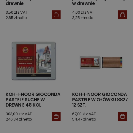
drewnie
w drewnie
3,50 zł z VAT
4,00 zł z VAT
2,85 zł netto
3,25 zł netto
KOH-I-NOOR GIOCONDA
KOH-I-NOOR GIOCONDA
PASTELE SUCHE W
PASTELE W OŁÓWKU 8827
DREWNIE 48 KOL
12 SZT.
303,00 zł z VAT
67,00 zł z VAT
246,34 zł netto
54,47 zł netto