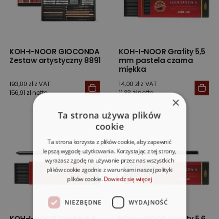
KOH-I-NOOR GIOCONDA
KOH-I-NOOR Grafity 5,5
Zestaw artystyczny 8891
mm pastela czarna
miękka
193,00 zł z VAT
14,00 zł z VAT
156,91 zł netto
11,38 zł netto
×
Ta strona używa plików
cookie
Ta strona korzysta z plików cookie, aby zapewnić
lepszą wygodę użytkowania. Korzystając z tej strony,
wyrażasz zgodę na używanie przez nas wszystkich
plików cookie zgodnie z warunkami naszej polityki
plików cookie.
Dowiedz się więcej
NIEZBĘDNE
WYDAJNOŚĆ
KOH-I-NOOR Grafity 5,5
KOH-I-NOOR Grafity 5,6