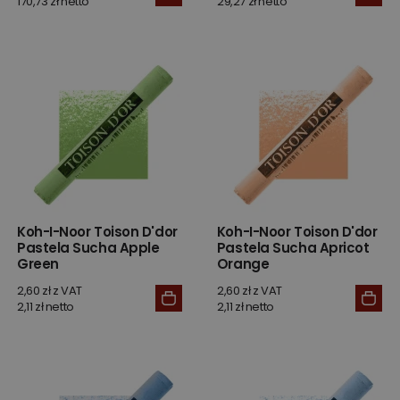
170,73 zł netto
29,27 zł netto
Koh-I-Noor Toison D'dor
Koh-I-Noor Toison D'dor
Pastela Sucha Apple
Pastela Sucha Apricot
Green
Orange
2,60 zł z VAT
2,60 zł z VAT
2,11 zł netto
2,11 zł netto