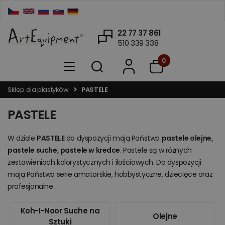
22 77 37 861
510 339 338
0
Sklep dla plastyków
PASTELE
PASTELE
W dziale
PASTELE
do dyspozycji mają Państwo
pastele olejne,
pastele suche, pastele w kredce
. Pastele są w różnych
zestawieniach kolorystycznych i ilościowych. Do dyspozycji
mają Państwo serie amatorskie, hobbystyczne, dziecięce oraz
profesjonalne.
Koh-I-Noor Suche na
Olejne
Sztuki