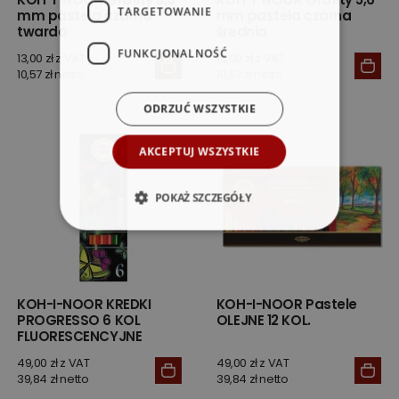
TARGETOWANIE
mm pastela czarna
mm pastela czarna
twarda
średnia
FUNKCJONALNOŚĆ
13,00 zł z VAT
13,00 zł z VAT
10,57 zł netto
10,57 zł netto
ODRZUĆ WSZYSTKIE
AKCEPTUJ WSZYSTKIE
POKAŻ SZCZEGÓŁY
KOH-I-NOOR KREDKI
KOH-I-NOOR Pastele
PROGRESSO 6 KOL
OLEJNE 12 KOL.
FLUORESCENCYJNE
49,00 zł z VAT
49,00 zł z VAT
39,84 zł netto
39,84 zł netto