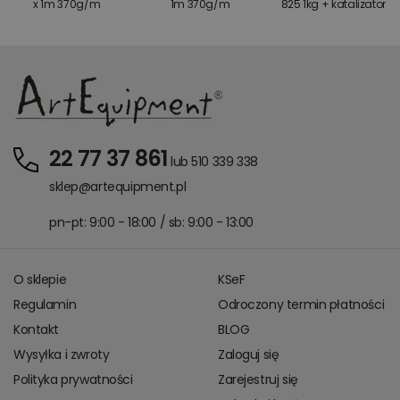
x 1m 370g/m
1m 370g/m
825 1kg + katalizator
22 77 37 861
lub 510 339 338
sklep@artequipment.pl
pn-pt: 9:00 - 18:00 / sb: 9:00 - 13:00
O sklepie
KSeF
Regulamin
Odroczony termin płatności
Kontakt
BLOG
Wysyłka i zwroty
Zaloguj się
Polityka prywatności
Zarejestruj się