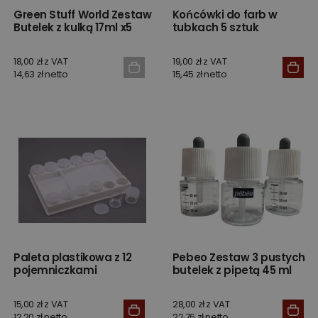
Green Stuff World Zestaw
Końcówki do farb w
Butelek z kulką 17ml x5
tubkach 5 sztuk
18,00 zł z VAT
19,00 zł z VAT
14,63 zł netto
15,45 zł netto
Paleta plastikowa z 12
Pebeo Zestaw 3 pustych
pojemniczkami
butelek z pipetą 45 ml
15,00 zł z VAT
28,00 zł z VAT
12,20 zł netto
22,76 zł netto