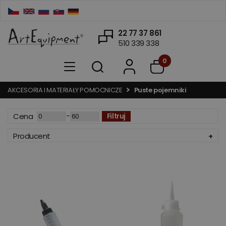
22 77 37 861
510 339 338
0
AKCESORIA I MATERIAŁY POMOCNICZE
Puste pojemniki
-
Cena
Filtruj
Producent