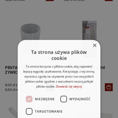
×
Ta strona używa plików
cookie
Ta strona korzysta z plików cookie, aby zapewnić
PENTART MIARKA DO
PENTART SPRAY 9 ml
lepszą wygodę użytkowania. Korzystając z tej strony,
ŻYWIC 250 ML.
wyrażasz zgodę na używanie przez nas wszystkich
plików cookie zgodnie z warunkami naszej polityki
8,00 zł z VAT
8,40 zł z VAT
plików cookie.
Dowiedz się więcej
6,50 zł netto
6,83 zł netto
NIEZBĘDNE
WYDAJNOŚĆ
TARGETOWANIE