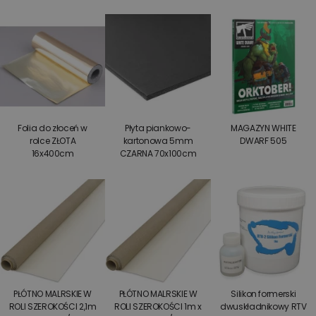
Folia do złoceń w
Płyta piankowo-
MAGAZYN WHITE
rolce ZŁOTA
kartonowa 5mm
DWARF 505
16x400cm
CZARNA 70x100cm
PŁÓTNO MALRSKIE W
PŁÓTNO MALRSKIE W
Silikon formerski
ROLI SZEROKOŚCI 2,1m
ROLI SZEROKOŚCI 1m x
dwuskładnikowy RTV