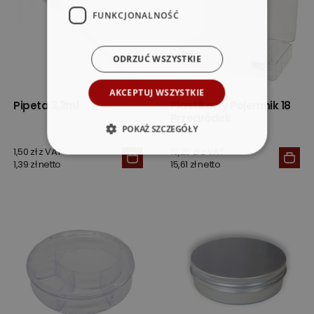
FUNKCJONALNOŚĆ
ODRZUĆ WSZYSTKIE
AKCEPTUJ WSZYSTKIE
Pipeta 3,2ml
Plastikowy Pojemnik 18
Przegródek
POKAŻ SZCZEGÓŁY
1,50 zł z VAT
19,20 zł z VAT
1,39 zł netto
15,61 zł netto