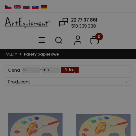
22 77 37 861
510 339 338
0
PALETY
Palety papierowe
-
Cena
Filtruj
Producent