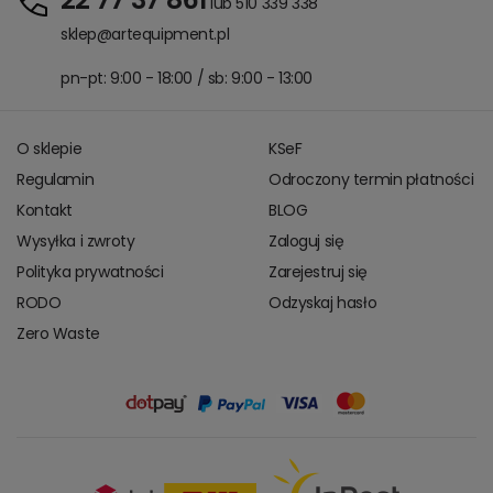
lub 510 339 338
sklep@artequipment.pl
pn-pt: 9:00 - 18:00 / sb: 9:00 - 13:00
O sklepie
KSeF
Regulamin
Odroczony termin płatności
Kontakt
BLOG
Wysyłka i zwroty
Zaloguj się
Polityka prywatności
Zarejestruj się
RODO
Odzyskaj hasło
Zero Waste