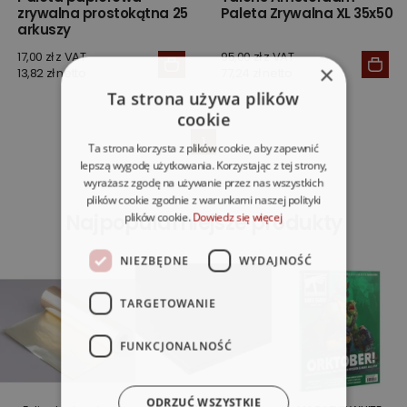
zrywalna prostokątna 25
Paleta Zrywalna XL 35x50
arkuszy
17,00 zł z VAT
95,00 zł z VAT
×
13,82 zł netto
77,24 zł netto
Ta strona używa plików
cookie
1
Ta strona korzysta z plików cookie, aby zapewnić
lepszą wygodę użytkowania. Korzystając z tej strony,
wyrażasz zgodę na używanie przez nas wszystkich
plików cookie zgodnie z warunkami naszej polityki
Najpopularniejsze produkty
plików cookie.
Dowiedz się więcej
NIEZBĘDNE
WYDAJNOŚĆ
TARGETOWANIE
FUNKCJONALNOŚĆ
ODRZUĆ WSZYSTKIE