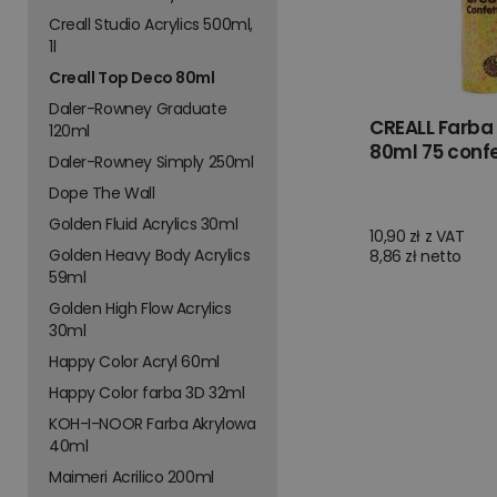
Creall Studio Acrylics 500ml,
1l
Creall Top Deco 80ml
Daler-Rowney Graduate
CREALL Farba
120ml
80ml 75 confe
Daler-Rowney Simply 250ml
Dope The Wall
Golden Fluid Acrylics 30ml
10,90 zł z VAT
Golden Heavy Body Acrylics
8,86 zł netto
59ml
Golden High Flow Acrylics
30ml
Happy Color Acryl 60ml
Happy Color farba 3D 32ml
KOH-I-NOOR Farba Akrylowa
40ml
Maimeri Acrilico 200ml