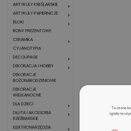
ARTYKUŁY KREŚLARSKIE
ARTYKUŁY PAPIERNICZE
BLOKI
BONY PREZENTOWE
CERAMIKA
CYJANOTYPIA
DECOUPAGE
DEKORACJA I HOBBY
DEKORACJE
BOŻONARODZENIOWE
DEKORACJE
WIELKANOCNE
DLA DZIECI
Ta strona ko
DŁUTA I AKCESORIA
zgodę na używ
RZEŹBIARSKIE
ELEKTRONARZĘDZIA