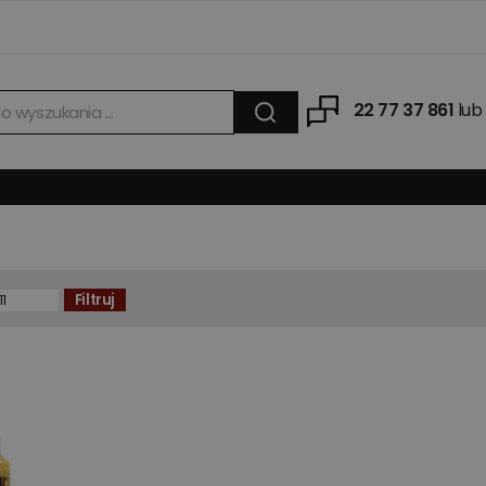
22 77 37 861
lub
Filtruj