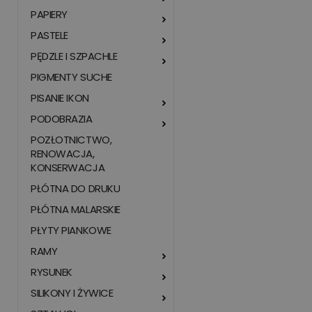
PAPIERY
PASTELE
PĘDZLE I SZPACHLE
PIGMENTY SUCHE
PISANIE IKON
PODOBRAZIA
POZŁOTNICTWO,
RENOWACJA,
KONSERWACJA
PŁÓTNA DO DRUKU
PŁÓTNA MALARSKIE
PŁYTY PIANKOWE
RAMY
RYSUNEK
SILIKONY I ŻYWICE