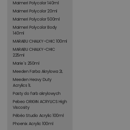
Maimeri Polycolor 140ml
Maimeri Polycolor 20ml
Maimeri Polycolor 500ml
Maimeri Polycolor Body
140ml
MARABU CHALKY-CHIC 100ml
MARABU CHALKY-CHIC
225ml
Marie`s 250ml
Meeden Farba Akrylowa 2L
Meeden Heavy Duty
Acrylics 1L
Pasty do farb akrylowych
Pebeo ORIGIN ACRYLICS High
Viscosity
Pébéo Studio Acrylic 100ml
Phoenix Acrylic 100ml