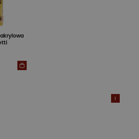
 akrylowa
tti
1