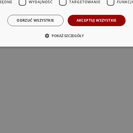
BĘDNE
WYDAJNOŚĆ
TARGETOWANIE
FUNKCJ
ODRZUĆ WSZYSTKIE
AKCEPTUJ WSZYSTKIE
POKAŻ SZCZEGÓŁY