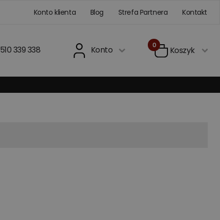
Konto klienta
Blog
Strefa Partnera
Kontakt
0
510 339 338
Konto
Koszyk