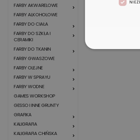
NIEZ
FARBY AKWARELOWE
FARBY ALKOHOLOWE
FARBY DO CIAŁA
FARBY DO SZKŁA I
CERAMIKI
FARBY DO TKANIN
FARBY GWASZOWE
FARBY OLEJNE
FARBY W SPRAYU
FARBY WODNE
GAMES WORKSHOP
GESSO I INNE GRUNTY
GRAFIKA
KALIGRAFIA
KALIGRAFIA CHIŃSKA