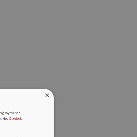
×
ony, wyrażasz
ookie.
Dowiedz