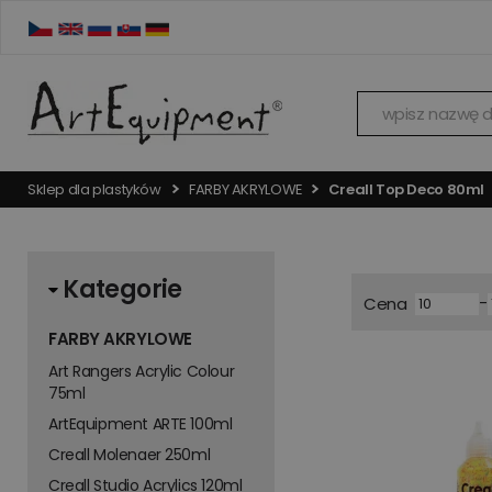
Sklep dla plastyków
FARBY AKRYLOWE
Creall Top Deco 80ml
Kategorie
-
Cena
FARBY AKRYLOWE
Art Rangers Acrylic Colour
75ml
ArtEquipment ARTE 100ml
Creall Molenaer 250ml
Creall Studio Acrylics 120ml