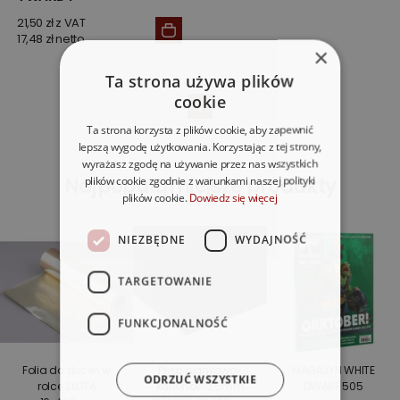
21,50 zł z VAT
17,48 zł netto
×
Ta strona używa plików
cookie
1
Ta strona korzysta z plików cookie, aby zapewnić
lepszą wygodę użytkowania. Korzystając z tej strony,
wyrażasz zgodę na używanie przez nas wszystkich
Najpopularniejsze produkty
plików cookie zgodnie z warunkami naszej polityki
plików cookie.
Dowiedz się więcej
NIEZBĘDNE
WYDAJNOŚĆ
TARGETOWANIE
FUNKCJONALNOŚĆ
Folia do złoceń w
Płyta piankowo-
MAGAZYN WHITE
ODRZUĆ WSZYSTKIE
rolce ZŁOTA
kartonowa 5mm
DWARF 505