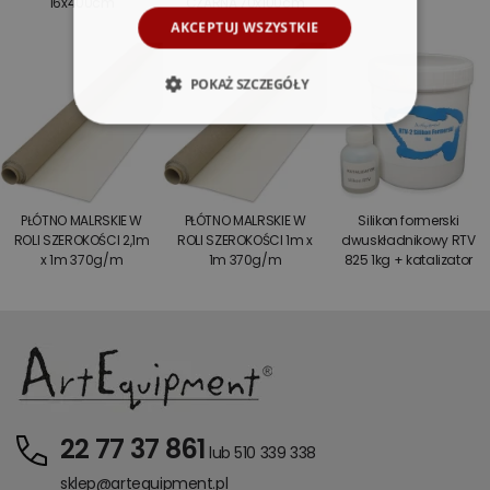
16x400cm
CZARNA 70x100cm
AKCEPTUJ WSZYSTKIE
POKAŻ SZCZEGÓŁY
PŁÓTNO MALRSKIE W
PŁÓTNO MALRSKIE W
Silikon formerski
ROLI SZEROKOŚCI 2,1m
ROLI SZEROKOŚCI 1m x
dwuskładnikowy RTV
x 1m 370g/m
1m 370g/m
825 1kg + katalizator
22 77 37 861
lub 510 339 338
sklep@artequipment.pl