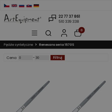
22 77 37 861
510 339 338
0
Pędzle syntetyczne
Renesans seria 1570S
-
Cena
Filtruj