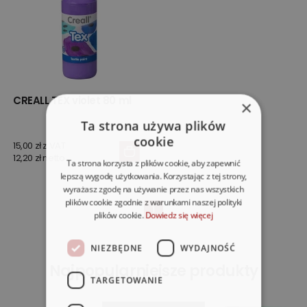
CREALL TEX violet 80 ml
×
Ta strona używa plików
cookie
15,00 zł z VAT
12,20 zł netto
Ta strona korzysta z plików cookie, aby zapewnić
lepszą wygodę użytkowania. Korzystając z tej strony,
wyrażasz zgodę na używanie przez nas wszystkich
plików cookie zgodnie z warunkami naszej polityki
1
plików cookie.
Dowiedz się więcej
NIEZBĘDNE
WYDAJNOŚĆ
Najpopularniejsze produkty
TARGETOWANIE