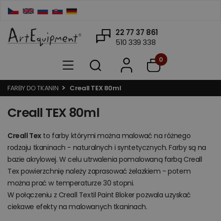
22 77 37 861
510 339 338
0
FARBY DO TKANIN
Creall TEX 80ml
Creall TEX 80ml
Creall Tex
to farby którymi można malować na różnego
rodzaju tkaninach - naturalnych i syntetycznych. Farby są na
bazie akrylowej. W celu utrwalenia pomalowaną farbą Creall
Tex powierzchnię należy zaprasować żelazkiem - potem
można prać w temperaturze 30 stopni.
W połączeniu z Creall Textil Paint Bloker pozwala uzyskać
ciekawe efekty na malowanych tkaninach.