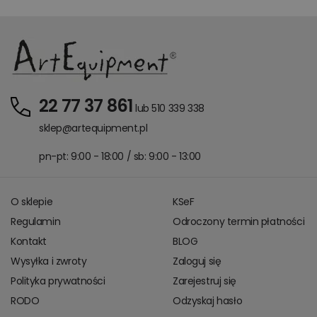
22 77 37 861
lub 510 339 338
sklep@artequipment.pl
pn-pt: 9:00 - 18:00 / sb: 9:00 - 13:00
O sklepie
KSeF
Regulamin
Odroczony termin płatności
Kontakt
BLOG
Wysyłka i zwroty
Zaloguj się
Polityka prywatności
Zarejestruj się
RODO
Odzyskaj hasło