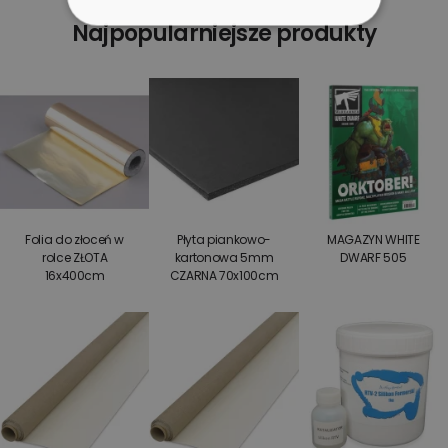
Najpopularniejsze produkty
Folia do złoceń w
Płyta piankowo-
MAGAZYN WHITE
rolce ZŁOTA
kartonowa 5mm
DWARF 505
16x400cm
CZARNA 70x100cm