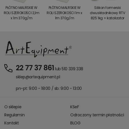
PŁÓTNO MALRSKIE W
PŁÓTNO MALRSKIE W
Silikon formerski
ROLI SZEROKOŚCI 2,1m
ROLI SZEROKOŚCI 1m x
dwuskładnikowy RTV
x 1m 370g/m
1m 370g/m
825 1kg + katalizator
22 77 37 861
lub 510 339 338
sklep@artequipment.pl
pn-pt: 9:00 - 18:00 / sb: 9:00 - 13:00
O sklepie
KSeF
Regulamin
Odroczony termin płatności
Kontakt
BLOG