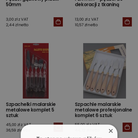
50mm
dekoracji z tkaniną
3,00 zł z VAT
13,00 zł z VAT
2,44 zł netto
10,57 zł netto
Szpachelki malarskie
Szpachle malarskie
metalowe komplet 5
metalowe profesjonalne
sztuk
komplet 6 sztuk
45,00 zł z VAT
55,00 zł z VAT
×
36,59 zł netto
44,72 zł netto