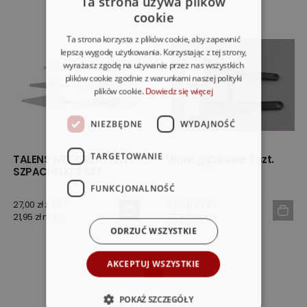
Ta strona używa plików
cookie
Ta strona korzysta z plików cookie, aby zapewnić
lepszą wygodę użytkowania. Korzystając z tej strony,
wyrażasz zgodę na używanie przez nas wszystkich
plików cookie zgodnie z warunkami naszej polityki
plików cookie.
Dowiedz się więcej
NIEZBĘDNE
WYDAJNOŚĆ
TARGETOWANIE
TALENS ART CREATION
Wałki gąbkowe 3 szt.
SZPACHELKI 3 SZT
FUNKCJONALNOŚĆ
27,00 zł z VAT
9,00 zł z VAT
21,95 zł netto
7,32 zł netto
ODRZUĆ WSZYSTKIE
AKCEPTUJ WSZYSTKIE
1
POKAŻ SZCZEGÓŁY