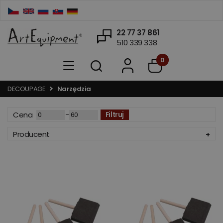
22 77 37 861
510 339 338
0
DECOUPAGE
Narzędzia
-
Cena
Filtruj
Producent