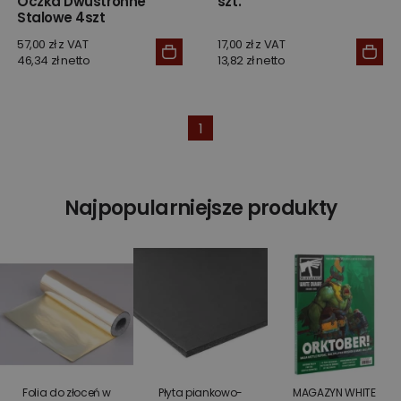
Oczka Dwustronne
szt.
Stalowe 4szt
57,00 zł z VAT
17,00 zł z VAT
46,34 zł netto
13,82 zł netto
1
Najpopularniejsze produkty
Folia do złoceń w
Płyta piankowo-
MAGAZYN WHITE