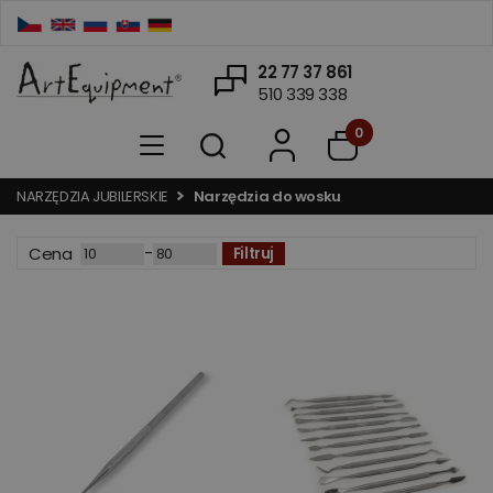
22 77 37 861
510 339 338
0
NARZĘDZIA JUBILERSKIE
Narzędzia do wosku
-
Cena
Filtruj