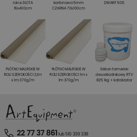
rolce ZŁOTA
kartonowa 5mm
DWARF 505
16x400cm
CZARNA 70x100cm
PŁÓTNO MALRSKIE W
PŁÓTNO MALRSKIE W
Silikon formerski
ROLI SZEROKOŚCI 2,1m
ROLI SZEROKOŚCI 1m x
dwuskładnikowy RTV
x 1m 370g/m
1m 370g/m
825 1kg + katalizator
22 77 37 861
lub 510 339 338