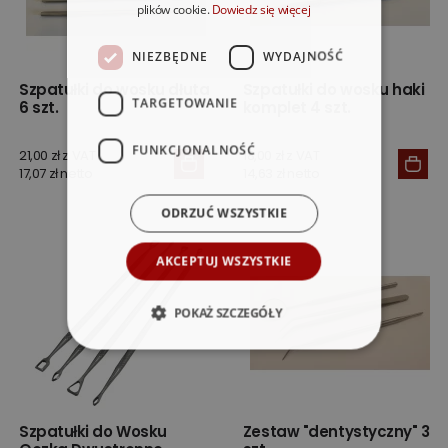
plików cookie.
Dowiedz się więcej
NIEZBĘDNE
WYDAJNOŚĆ
Szpatułki do wosku dłuta
Szpatułki do wosku haki
TARGETOWANIE
6 szt.
komplet 4 szt.
FUNKCJONALNOŚĆ
21,00 zł z VAT
18,00 zł z VAT
17,07 zł netto
14,63 zł netto
ODRZUĆ WSZYSTKIE
AKCEPTUJ WSZYSTKIE
POKAŻ SZCZEGÓŁY
Szpatułki do Wosku
Zestaw "dentystyczny" 3