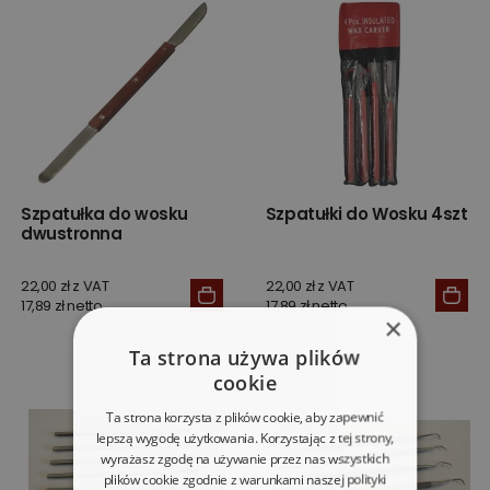
Szpatułka do wosku
Szpatułki do Wosku 4szt
dwustronna
22,00 zł z VAT
22,00 zł z VAT
17,89 zł netto
17,89 zł netto
×
Ta strona używa plików
cookie
Ta strona korzysta z plików cookie, aby zapewnić
lepszą wygodę użytkowania. Korzystając z tej strony,
wyrażasz zgodę na używanie przez nas wszystkich
plików cookie zgodnie z warunkami naszej polityki