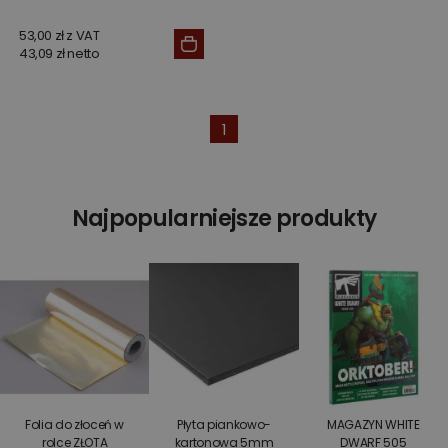
53,00 zł z VAT
43,09 zł netto
1
Najpopularniejsze produkty
Folia do złoceń w
Płyta piankowo-
MAGAZYN WHITE
rolce ZŁOTA
kartonowa 5mm
DWARF 505