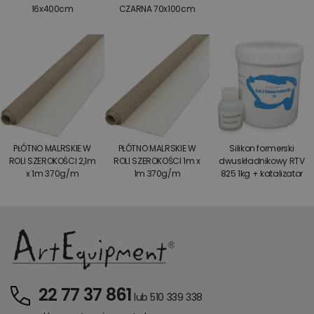
16x400cm
CZARNA 70x100cm
PŁÓTNO MALRSKIE W
PŁÓTNO MALRSKIE W
Silikon formerski
ROLI SZEROKOŚCI 2,1m
ROLI SZEROKOŚCI 1m x
dwuskładnikowy RTV
x 1m 370g/m
1m 370g/m
825 1kg + katalizator
22 77 37 861
lub 510 339 338