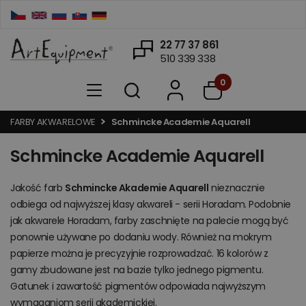
22 77 37 861
510 339 338
0
FARBY AKWARELOWE
Schmincke Academie Aquarell
Schmincke Academie Aquarell
Jakość farb
Schmincke Akademie Aquarell
nieznacznie
odbiega od najwyższej klasy akwareli - serii Horadam. Podobnie
jak akwarele Horadam, farby zaschnięte na palecie mogą być
ponownie używane po dodaniu wody. Również na mokrym
papierze można je precyzyjnie rozprowadzać. 16 kolorów z
gamy zbudowane jest na bazie tylko jednego pigmentu.
Gatunek i zawartość pigmentów odpowiada najwyższym
wymaganiom serii akademickiej.