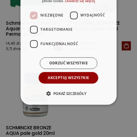
plików cookie.
Dowiedz się więcej
NIEZBĘDNE
WYDAJNOŚĆ
Schmincke Academie
SCHMINCKE BRONZE
Aquarell 1/2 kostki -
AQUA copper 20ml
TARGETOWANIE
Permanentgrun
14,40 zł z VAT
53,00 zł z VAT
FUNKCJONALNOŚĆ
11,71 zł netto
43,09 zł netto
ODRZUĆ WSZYSTKIE
AKCEPTUJ WSZYSTKIE
POKAŻ SZCZEGÓŁY
SCHMINCKE BRONZE
AQUA pale gold 20ml