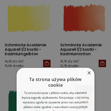
Schmincke Academie
Schmincke Academie
Aquarell 1/2 kostki -
Aquarell 1/2 kostki -
Kadmiumgelbton
Kadmiumrotton
19,30 zł z VAT
15,70 zł z VAT
15,69 zł netto
12,76 zł netto
×
Ta strona używa plików
cookie
Ta strona korzysta z plików cookie, aby zapewnić
lepszą wygodę użytkowania. Korzystając z tej strony,
wyrażasz zgodę na używanie przez nas wszystkich
plików cookie zgodnie z warunkami naszej polityki