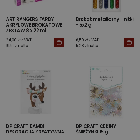
ART RANGERS FARBY
Brokat metaliczny - nitki
AKRYLOWE BROKATOWE
- 5x2 g
ZESTAW 8 x 22 ml
24,00 zł z VAT
6,50 zł z VAT
19,51 zł netto
5,28 zł netto
DP CRAFT BAMBI -
DP CRAFT CEKINY
DEKORACJA KREATYWNA
ŚNIEŻYNKI 15 g