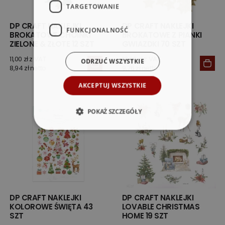
TARGETOWANIE
DP CRAFT NAKLEJKI
DP CRAFT NAKLEJKI
FUNKCJONALNOŚĆ
BROKATOWE CHOINKI
BROKATOWE Z PIANKI
ZIELONE & ZŁOTE 12 SZT
GWIAZDKI 70 SZT
11,00 zł z VAT
12,00 zł z VAT
ODRZUĆ WSZYSTKIE
8,94 zł netto
9,76 zł netto
AKCEPTUJ WSZYSTKIE
POKAŻ SZCZEGÓŁY
DP CRAFT NAKLEJKI
DP CRAFT NAKLEJKI
KOLOROWE ŚWIĘTA 43
LOVABLE CHRISTMAS
SZT
HOME 19 SZT