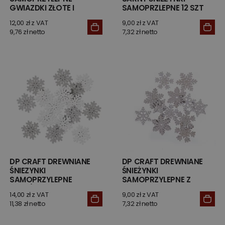
GWIAZDKI ZŁOTE I
SAMOPRZLEPNE 12 SZT
SREBRNE
12,00 zł z VAT
9,00 zł z VAT
9,76 zł netto
7,32 zł netto
DP CRAFT DREWNIANE
DP CRAFT DREWNIANE
ŚNIEZYNKI
ŚNIEŻYNKI
SAMOPRZYLEPNE
SAMOPRZYLEPNE Z
BIAŁE/SZARE 16 SZT
BROKATEM 12 SZT
14,00 zł z VAT
9,00 zł z VAT
11,38 zł netto
7,32 zł netto