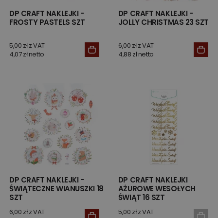
DP CRAFT NAKLEJKI -
DP CRAFT NAKLEJKI -
FROSTY PASTELS SZT
JOLLY CHRISTMAS 23 SZT
5,00 zł z VAT
6,00 zł z VAT
4,07 zł netto
4,88 zł netto
DP CRAFT NAKLEJKI -
DP CRAFT NAKLEJKI
ŚWIĄTECZNE WIANUSZKI 18
AŻUROWE WESOŁYCH
SZT
ŚWIĄT 16 SZT
6,00 zł z VAT
5,00 zł z VAT