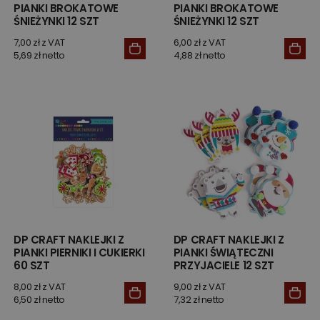
PIANKI BROKATOWE
PIANKI BROKATOWE
ŚNIEŻYNKI 12 SZT
ŚNIEŻYNKI 12 SZT
7,00 zł z VAT
6,00 zł z VAT
5,69 zł netto
4,88 zł netto
DP CRAFT NAKLEJKI Z
DP CRAFT NAKLEJKI Z
PIANKI PIERNIKI I CUKIERKI
PIANKI ŚWIĄTECZNI
60 SZT
PRZYJACIELE 12 SZT
8,00 zł z VAT
9,00 zł z VAT
6,50 zł netto
7,32 zł netto