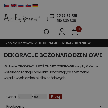
22 77 37 861
510 339 338
0
Sklep dla plastyków
DEKORACJE BOŻONARODZENIOWE
DEKORACJE BOŻONARODZENIOWE
W dziale
DEKORACJE BOŻONARODZENIOWE
znajdą Państwo
wszelkiego rodzaju produkty umożliwiające stworzenie
wyjątkowych ozdób okolicznościowych.
-
Cena
Filtruj
Producent