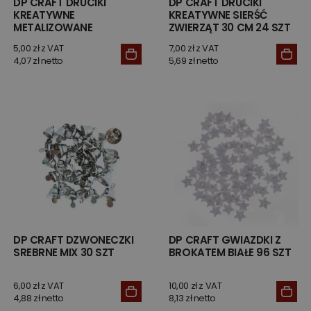
DP CRAFT DRUCIKI
DP CRAFT DRUCIKI
KREATYWNE
KREATYWNE SIERŚĆ
METALIZOWANE
ZWIERZĄT 30 CM 24 SZT
OPALIZUJĄCE 40 SZT
5,00 zł z VAT
7,00 zł z VAT
4,07 zł netto
5,69 zł netto
DP CRAFT DZWONECZKI
DP CRAFT GWIAZDKI Z
SREBRNE MIX 30 SZT
BROKATEM BIAŁE 96 SZT
6,00 zł z VAT
10,00 zł z VAT
4,88 zł netto
8,13 zł netto