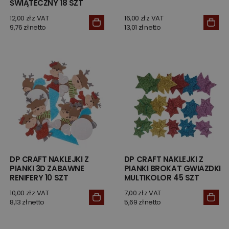
ŚWIĄTECZNY 18 SZT
12,00 zł z VAT
16,00 zł z VAT
9,76 zł netto
13,01 zł netto
DP CRAFT NAKLEJKI Z
DP CRAFT NAKLEJKI Z
PIANKI 3D ZABAWNE
PIANKI BROKAT GWIAZDKI
RENIFERY 10 SZT
MULTIKOLOR 45 SZT
10,00 zł z VAT
7,00 zł z VAT
8,13 zł netto
5,69 zł netto