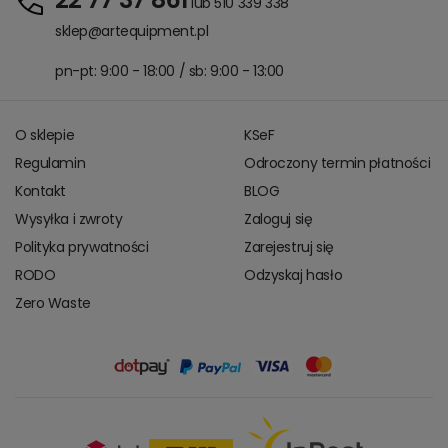
lub 510 339 338
sklep@artequipment.pl
pn-pt: 9:00 - 18:00 / sb: 9:00 - 13:00
O sklepie
KSeF
Regulamin
Odroczony termin płatności
Kontakt
BLOG
Wysyłka i zwroty
Zaloguj się
Polityka prywatności
Zarejestruj się
RODO
Odzyskaj hasło
Zero Waste