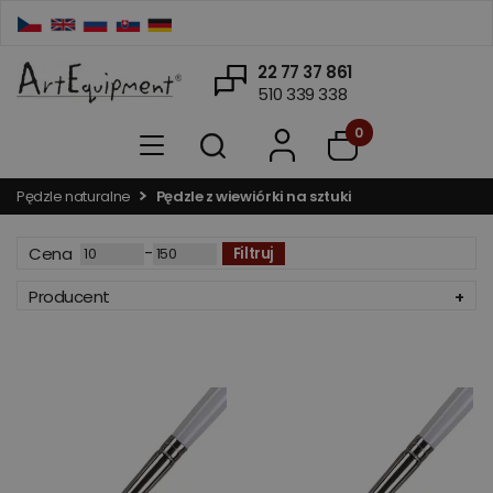
22 77 37 861
510 339 338
0
Pędzle naturalne
Pędzle z wiewiórki na sztuki
-
Cena
Filtruj
Producent