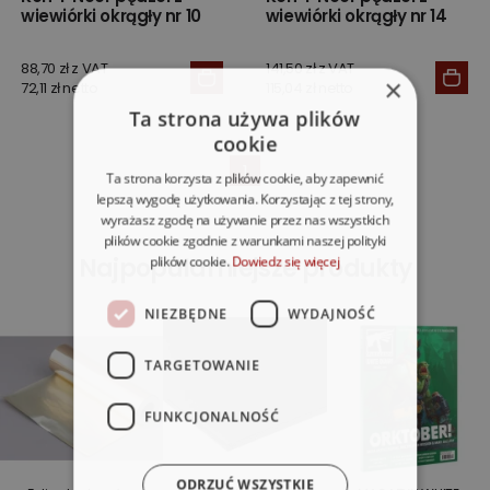
wiewiórki okrągły nr 10
wiewiórki okrągły nr 14
88,70 zł z VAT
141,50 zł z VAT
×
72,11 zł netto
115,04 zł netto
Ta strona używa plików
cookie
1
Ta strona korzysta z plików cookie, aby zapewnić
lepszą wygodę użytkowania. Korzystając z tej strony,
wyrażasz zgodę na używanie przez nas wszystkich
plików cookie zgodnie z warunkami naszej polityki
Najpopularniejsze produkty
plików cookie.
Dowiedz się więcej
NIEZBĘDNE
WYDAJNOŚĆ
TARGETOWANIE
FUNKCJONALNOŚĆ
ODRZUĆ WSZYSTKIE