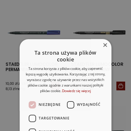
×
Ta strona używa plików
cookie
STAEDTLER LUMOCOLOR
STAEDTLER LUMOCOLOR
Ta strona korzysta z plików cookie, aby zapewnić
PERMANENT F - NIEBIESKI
SPECIAL F CZARNY
lepszą wygodę użytkowania. Korzystając z tej strony,
wyrażasz zgodę na używanie przez nas wszystkich
10,00 zł z VAT
15,00 zł z VAT
plików cookie zgodnie z warunkami naszej polityki
8,13 zł netto
12,20 zł netto
plików cookie.
Dowiedz się więcej
NIEZBĘDNE
WYDAJNOŚĆ
TARGETOWANIE