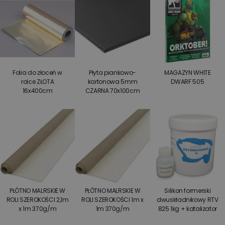
Folia do złoceń w
Płyta piankowo-
MAGAZYN WHITE
rolce ZŁOTA
kartonowa 5mm
DWARF 505
16x400cm
CZARNA 70x100cm
PŁÓTNO MALRSKIE W
PŁÓTNO MALRSKIE W
Silikon formerski
ROLI SZEROKOŚCI 2,1m
ROLI SZEROKOŚCI 1m x
dwuskładnikowy RTV
x 1m 370g/m
1m 370g/m
825 1kg + katalizator