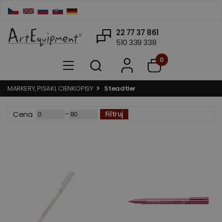
22 77 37 861
510 339 338
0
MARKERY, PISAKI, CIENKOPISY
Steadtler
-
Cena
Filtruj