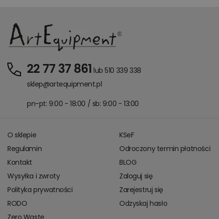
22 77 37 861
lub 510 339 338
sklep@artequipment.pl
pn-pt: 9:00 - 18:00 / sb: 9:00 - 13:00
O sklepie
KSeF
Regulamin
Odroczony termin płatności
Kontakt
BLOG
Wysyłka i zwroty
Zaloguj się
Polityka prywatności
Zarejestruj się
RODO
Odzyskaj hasło
Zero Waste