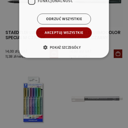
FUNKCJONALNOŚĆ
ODRZUĆ WSZYSTKIE
STAEDTLER LUMOCOLOR
STAEDTLER LUMOCOLOR
AKCEPTUJ WSZYSTKIE
SPECIAL M CZARNY
SPECIAL S CZARNY
POKAŻ SZCZEGÓŁY
14,00 zł z VAT
14,00 zł z VAT
11,38 zł netto
11,38 zł netto