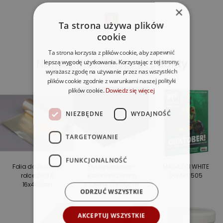
×
1
Ta strona używa plików
cookie
Ta strona korzysta z plików cookie, aby zapewnić
Najpopularniejsze produkty
lepszą wygodę użytkowania. Korzystając z tej strony,
wyrażasz zgodę na używanie przez nas wszystkich
plików cookie zgodnie z warunkami naszej polityki
plików cookie.
Dowiedz się więcej
NIEZBĘDNE
WYDAJNOŚĆ
TARGETOWANIE
FUNKCJONALNOŚĆ
Folia do złoceń w
Płyta piankowo-
MAGAZYN WHITE
rolce ZŁOTA
kartonowa 5mm
DWARF 505
16x400cm
CZARNA 70x100cm
ODRZUĆ WSZYSTKIE
AKCEPTUJ WSZYSTKIE