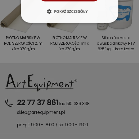
POKAŻ SZCZEGÓŁY
PŁÓTNO MALRSKIE W
PŁÓTNO MALRSKIE W
Silikon formerski
ROLI SZEROKOŚCI 2,1m
ROLI SZEROKOŚCI 1m x
dwuskładnikowy RTV
x 1m 370g/m
1m 370g/m
825 1kg + katalizator
22 77 37 861
lub 510 339 338
sklep@artequipment.pl
pn-pt: 9:00 - 18:00 / sb: 9:00 - 13:00