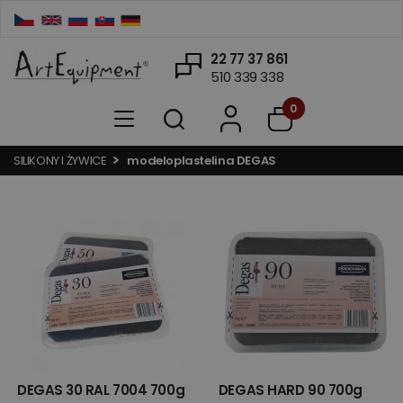
22 77 37 861
510 339 338
0
SILIKONY I ŻYWICE
modeloplastelina DEGAS
DEGAS 30 RAL 7004 700g
DEGAS HARD 90 700g