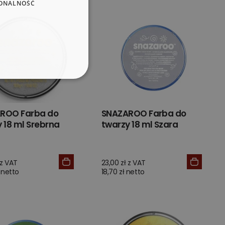
ONALNOŚĆ
ROO Farba do
SNAZAROO Farba do
 18 ml Srebrna
twarzy 18 ml Szara
 z VAT
23,00 zł z VAT
 netto
18,70 zł netto