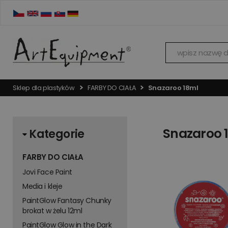
Sklep dla plastyków
FARBY DO CIAŁA
Snazaroo 18ml
Snazaroo 
Kategorie
FARBY DO CIAŁA
Jovi Face Paint
Media i kleje
PaintGlow Fantasy Chunky
brokat w żelu 12ml
PaintGlow Glow in the Dark