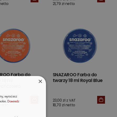
 netto
21,79 zł netto
ROO Farba do
SNAZAROO Farba do
×
 18 ml
twarzy 18 ml Royal Blue
rańczowa
ony, wyrażasz
 z VAT
23,00 zł z VAT
ookie.
Dowiedz
 netto
18,70 zł netto