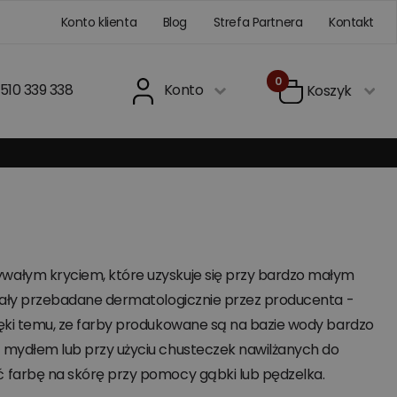
Konto klienta
Blog
Strefa Partnera
Kontakt
0
510 339 338
Konto
Koszyk
ywałym kryciem, które uzyskuje się przy bardzo małym
ostały przebadane dermatologicznie przez producenta -
zięki temu, ze farby produkowane są na bazie wody bardzo
z mydłem lub przy użyciu chusteczek nawilżanych do
ć farbę na skórę przy pomocy gąbki lub pędzelka.