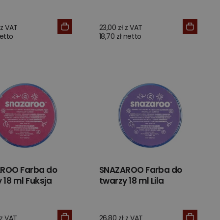
 z VAT
23,00 zł z VAT
netto
18,70 zł netto
ROO Farba do
SNAZAROO Farba do
 18 ml Fuksja
twarzy 18 ml Lila
 z VAT
26,80 zł z VAT