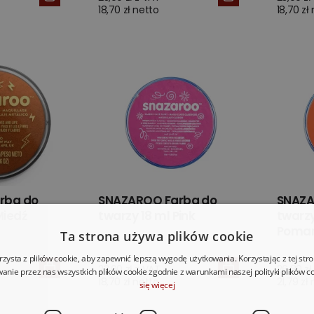
18,70 zł netto
18,70 zł
rba do
SNAZAROO Farba do
SNAZA
Miedź
twarzy 18 ml Pink
twarzy
Poma
Ta strona używa plików cookie
rzysta z plików cookie, aby zapewnić lepszą wygodę użytkowania. Korzystając z tej str
23,00 zł z VAT
26,80 zł
anie przez nas wszystkich plików cookie zgodnie z warunkami naszej polityki plików c
18,70 zł netto
21,79 zł
się więcej