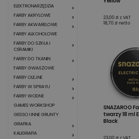
Yellow
ELEKTRONARZĘDZIA
FARBY AKRYLOWE
23,00 zł z VAT
18,70 zł netto
FARBY AKWARELOWE
FARBY ALKOHOLOWE
FARBY DO SZKŁA I
CERAMIKI
FARBY DO TKANIN
FARBY GWASZOWE
FARBY OLEJNE
FARBY W SPRAYU
FARBY WODNE
GAMES WORKSHOP
SNAZAROO Fa
twarzy 18 ml E
GESSO I INNE GRUNTY
Black
GRAFIKA
KALIGRAFIA
23,00 zł z VAT