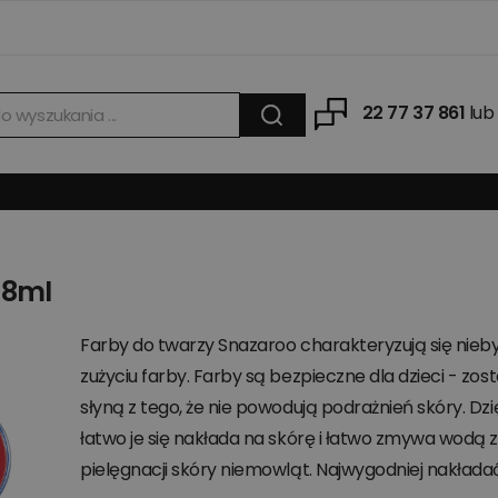
22 77 37 861
lub
18ml
Farby do twarzy Snazaroo charakteryzują się nieb
zużyciu farby. Farby są bezpieczne dla dzieci - z
słyną z tego, że nie powodują podrażnień skóry. D
łatwo je się nakłada na skórę i łatwo zmywa wodą 
pielęgnacji skóry niemowląt. Najwygodniej nakłada