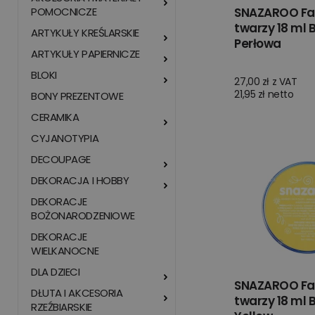
POMOCNICZE
SNAZAROO Fa
twarzy 18 ml B
ARTYKUŁY KREŚLARSKIE
Perłowa
ARTYKUŁY PAPIERNICZE
BLOKI
27,00 zł z VAT
21,95 zł netto
BONY PREZENTOWE
CERAMIKA
CYJANOTYPIA
DECOUPAGE
DEKORACJA I HOBBY
DEKORACJE
BOŻONARODZENIOWE
DEKORACJE
WIELKANOCNE
DLA DZIECI
SNAZAROO Fa
DŁUTA I AKCESORIA
twarzy 18 ml B
RZEŹBIARSKIE