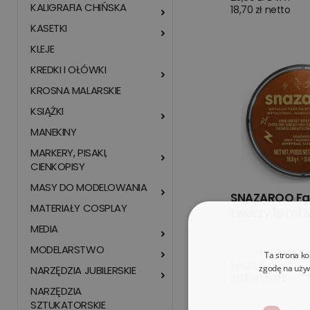
KALIGRAFIA CHIŃSKA
18,70 zł netto
KASETKI
KLEJE
KREDKI I OŁÓWKI
KROSNA MALARSKIE
KSIĄŻKI
MANEKINY
MARKERY, PISAKI,
CIENKOPISY
MASY DO MODELOWANIA
SNAZAROO Fa
MATERIAŁY COSPLAY
twarzy 18 ml 
MEDIA
MODELARSTWO
Ta strona ko
26,00 zł z VAT
zgodę na używ
NARZĘDZIA JUBILERSKIE
21,14 zł netto
NARZĘDZIA
SZTUKATORSKIE