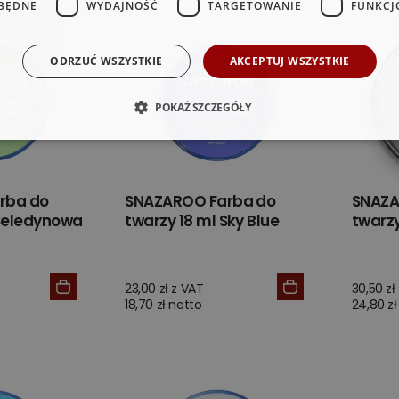
BĘDNE
WYDAJNOŚĆ
TARGETOWANIE
FUNKCJ
ODRZUĆ WSZYSTKIE
AKCEPTUJ WSZYSTKIE
POKAŻ SZCZEGÓŁY
rba do
SNAZAROO Farba do
SNAZA
 Seledynowa
twarzy 18 ml Sky Blue
twarzy
23,00 zł z VAT
30,50 zł
18,70 zł netto
24,80 zł