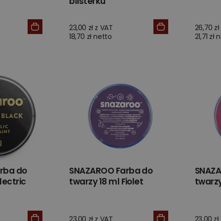
blisterku
23,00 zł z VAT
26,70 zł
18,70 zł netto
21,71 zł 
rba do
SNAZAROO Farba do
SNAZA
lectric
twarzy 18 ml Fiolet
twarzy
23,00 zł z VAT
23,00 zł