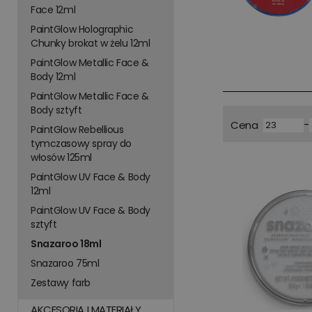
Face 12ml
PaintGlow Holographic
Chunky brokat w żelu 12ml
PaintGlow Metallic Face &
Body 12ml
PaintGlow Metallic Face &
Body sztyft
-
Cena
PaintGlow Rebellious
tymczasowy spray do
włosów 125ml
PaintGlow UV Face & Body
12ml
PaintGlow UV Face & Body
sztyft
Snazaroo 18ml
Snazaroo 75ml
Zestawy farb
AKCESORIA I MATERIAŁY