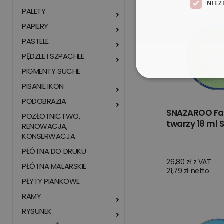
NIEZ
PALETY
PAPIERY
PASTELE
PĘDZLE I SZPACHLE
PIGMENTY SUCHE
PISANIE IKON
PODOBRAZIA
SNAZAROO Fa
POZŁOTNICTWO,
twarzy 18 ml
RENOWACJA,
KONSERWACJA
PŁÓTNA DO DRUKU
26,80 zł z VAT
PŁÓTNA MALARSKIE
21,79 zł netto
PŁYTY PIANKOWE
RAMY
RYSUNEK