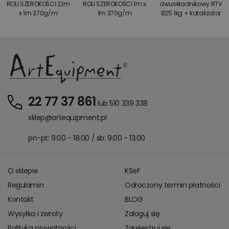
ROLI SZEROKOŚCI 2,1m
ROLI SZEROKOŚCI 1m x
dwuskładnikowy RTV
x 1m 370g/m
1m 370g/m
825 1kg + katalizator
22 77 37 861
lub 510 339 338
sklep@artequipment.pl
pn-pt: 9:00 - 18:00 / sb: 9:00 - 13:00
O sklepie
KSeF
Regulamin
Odroczony termin płatności
Kontakt
BLOG
Wysyłka i zwroty
Zaloguj się
Polityka prywatności
Zarejestruj się