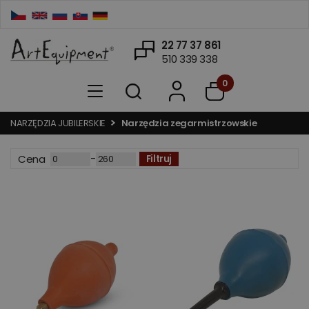
22 77 37 861
510 339 338
0
NARZĘDZIA JUBILERSKIE
Narzędzia zegarmistrzowskie
-
Cena
Filtruj