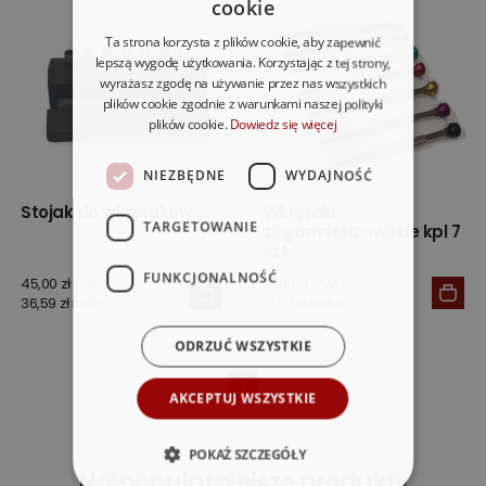
cookie
Ta strona korzysta z plików cookie, aby zapewnić
lepszą wygodę użytkowania. Korzystając z tej strony,
wyrażasz zgodę na używanie przez nas wszystkich
plików cookie zgodnie z warunkami naszej polityki
plików cookie.
Dowiedz się więcej
NIEZBĘDNE
WYDAJNOŚĆ
Stojak do wkrętaków
Wkrętaki
TARGETOWANIE
zegarmistrzowskie kpl 7
szt.
FUNKCJONALNOŚĆ
45,00 zł z VAT
21,00 zł z VAT
36,59 zł netto
17,07 zł netto
ODRZUĆ WSZYSTKIE
1
AKCEPTUJ WSZYSTKIE
POKAŻ SZCZEGÓŁY
Najpopularniejsze produkty