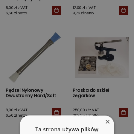
8,00 zł z VAT
12,00 zł z VAT
6,50 zł netto
9,76 zł netto
Pędzel Nylonowy
Praska do szkieł
Dwustronny Hard/Soft
zegarków
8,00 zł z VAT
250,00 zł z VAT
6,50 zł netto
203,25 zł netto
×
Ta strona używa plików