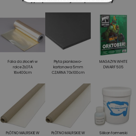
Folia do złoceń w
Płyta piankowo-
MAGAZYN WHITE
rolce ZŁOTA
kartonowa 5mm
DWARF 505
16x400cm
CZARNA 70x100cm
PŁÓTNO MALRSKIE W
PŁÓTNO MALRSKIE W
Silikon formerski