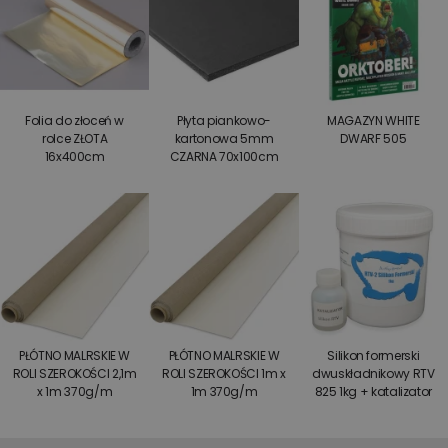
Folia do złoceń w
Płyta piankowo-
MAGAZYN WHITE
rolce ZŁOTA
kartonowa 5mm
DWARF 505
16x400cm
CZARNA 70x100cm
PŁÓTNO MALRSKIE W
PŁÓTNO MALRSKIE W
Silikon formerski
ROLI SZEROKOŚCI 2,1m
ROLI SZEROKOŚCI 1m x
dwuskładnikowy RTV
x 1m 370g/m
1m 370g/m
825 1kg + katalizator