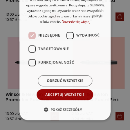
Promarker Fuchsia Pink
Promarker Magenta
lepszą wygodę użytkowania. Korzystając z tej strony,
wyrażasz zgodę na używanie przez nas wszystkich
13,00 zł z VAT
13,00 zł z VAT
plików cookie zgodnie z warunkami naszej polityki
10,57 zł netto
10,57 zł netto
plików cookie.
Dowiedz się więcej
NIEZBĘDNE
WYDAJNOŚĆ
TARGETOWANIE
FUNKCJONALNOŚĆ
ODRZUĆ WSZYSTKIE
Winsor & Newton
Winsor & Newton
AKCEPTUJ WSZYSTKIE
Promarker Pale Pink
Promarker Pastel Pink
POKAŻ SZCZEGÓŁY
13,00 zł z VAT
12,60 zł z VAT
10,57 zł netto
10,24 zł netto