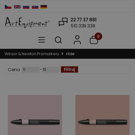
22 77 37 861
510 339 338
0
Winsor & Newton Promarkery
róże
-
Cena
Filtruj