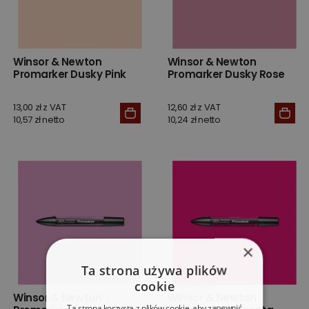
Winsor & Newton
Winsor & Newton
Promarker Dusky Pink
Promarker Dusky Rose
13,00 zł z VAT
12,60 zł z VAT
10,57 zł netto
10,24 zł netto
×
Ta strona używa plików
cookie
Winsor & Newton
Winsor & Newton
Ta strona korzysta z plików cookie, aby zapewnić