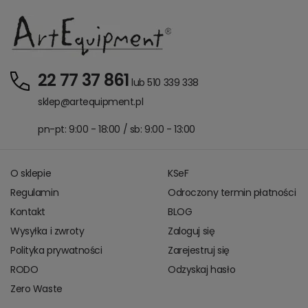
22 77 37 861
lub 510 339 338
sklep@artequipment.pl
pn-pt: 9:00 - 18:00 / sb: 9:00 - 13:00
O sklepie
KSeF
Regulamin
Odroczony termin płatności
Kontakt
BLOG
Wysyłka i zwroty
Zaloguj się
Polityka prywatności
Zarejestruj się
RODO
Odzyskaj hasło
Zero Waste