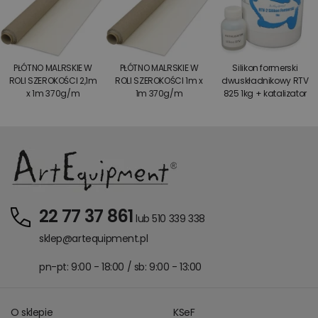
PŁÓTNO MALRSKIE W
PŁÓTNO MALRSKIE W
Silikon formerski
ROLI SZEROKOŚCI 2,1m
ROLI SZEROKOŚCI 1m x
dwuskładnikowy RTV
x 1m 370g/m
1m 370g/m
825 1kg + katalizator
22 77 37 861
lub 510 339 338
sklep@artequipment.pl
pn-pt: 9:00 - 18:00 / sb: 9:00 - 13:00
O sklepie
KSeF