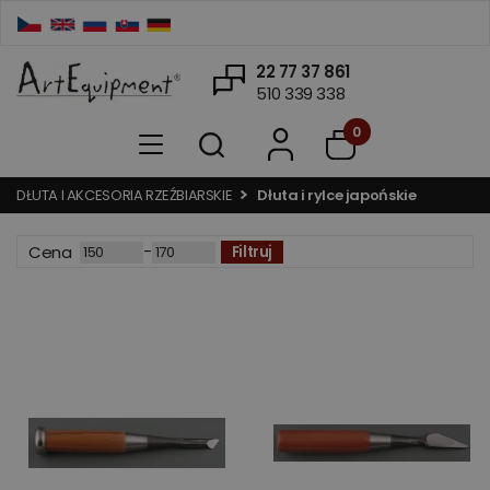
22 77 37 861
510 339 338
0
DŁUTA I AKCESORIA RZEŹBIARSKIE
Dłuta i rylce japońskie
-
Cena
Filtruj