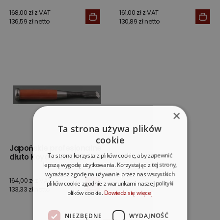
168,00 zł z VAT
161,00 zł z VAT
136,59 zł netto
130,89 zł netto
×
Ta strona używa plików
cookie
Japońskie profesjonalne
Ta strona korzysta z plików cookie, aby zapewnić
dłuto Koyama Nomi nr 19
lepszą wygodę użytkowania. Korzystając z tej strony,
wyrażasz zgodę na używanie przez nas wszystkich
164,00 zł z VAT
plików cookie zgodnie z warunkami naszej polityki
133,33 zł netto
plików cookie.
Dowiedz się więcej
NIEZBĘDNE
WYDAJNOŚĆ