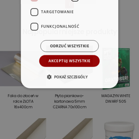
1
TARGETOWANIE
FUNKCJONALNOŚĆ
Najpopularniejsze produkty
ODRZUĆ WSZYSTKIE
AKCEPTUJ WSZYSTKIE
POKAŻ SZCZEGÓŁY
Folia do złoceń w
Płyta piankowo-
MAGAZYN WHITE
rolce ZŁOTA
kartonowa 5mm
DWARF 505
16x400cm
CZARNA 70x100cm