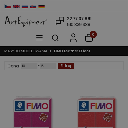
22 77 37 861
510 339 338
0
MASY DO MODELOWANIA
FIMO Leather Effect
-
Cena
Filtruj