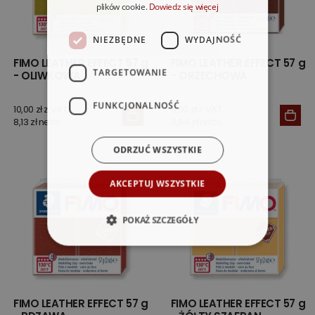
plików cookie.
Dowiedz się więcej
NIEZBĘDNE
WYDAJNOŚĆ
FIMO LEATHER EFFECT 57 g
FIMO LEATHER EFFECT 57 g
TARGETOWANIE
- OLIWKOWA
- ORZECHOWA
FUNKCJONALNOŚĆ
10,00 zł z VAT
11,00 zł z VAT
8,13 zł netto
8,94 zł netto
ODRZUĆ WSZYSTKIE
AKCEPTUJ WSZYSTKIE
POKAŻ SZCZEGÓŁY
FIMO LEATHER EFFECT 57 g
FIMO LEATHER EFFECT 57 g