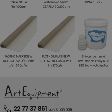
rolce ZŁOTA
kartonowa 5mm
DWARF 505
16x400cm
CZARNA 70x100cm
PŁÓTNO MALRSKIE W
PŁÓTNO MALRSKIE W
Silikon formerski
ROLI SZEROKOŚCI 2,1m
ROLI SZEROKOŚCI 1m x
dwuskładnikowy RTV
x 1m 370g/m
1m 370g/m
825 1kg + katalizator
22 77 37 861
lub 510 339 338