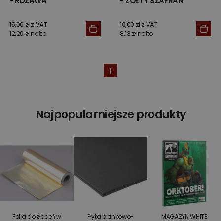
- RDZAWA
- ŻÓŁTY SZAFRAN
15,00 zł z VAT
10,00 zł z VAT
12,20 zł netto
8,13 zł netto
1
Najpopularniejsze produkty
Folia do złoceń w
Płyta piankowo-
MAGAZYN WHITE