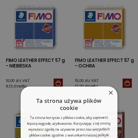
FIMO LEATHER EFFECT 57 g
FIMO LEATHER EFFECT 57 g
- NIEBIESKA
- OCHRA
10,00 zł z VAT
15,00 zł z VAT
8,13 zł netto
12,20 zł netto
×
Ta strona używa plików
cookie
Ta strona korzysta z plików cookie, aby zapewnić
lepszą wygodę użytkowania. Korzystając z tej strony,
wyrażasz zgodę na używanie przez nas wszystkich
plików cookie zgodnie z warunkami naszej polityki