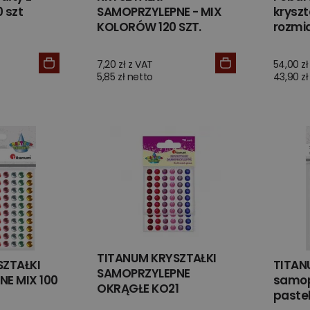
0 szt
SAMOPRZYLEPNE - MIX
kryszt
KOLORÓW 120 SZT.
rozmi
7,20 zł z VAT
54,00 zł
5,85 zł netto
43,90 zł
TITANUM KRYSZTAŁKI
SZTAŁKI
TITANU
SAMOPRZYLEPNE
E MIX 100
samop
OKRĄGŁE KO21
paste