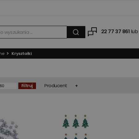
22 77 37 861
lub
jne
Kryształki
Producent
Filtruj