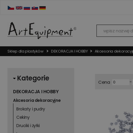
Sklep dla plastyków
DEKORACJA I HOBBY
Akcesoria dekoracy
Kategorie
-
Cena
DEKORACJA I HOBBY
Akcesoria dekoracyjne
Brokaty i pudry
Cekiny
Druciki i żyłki