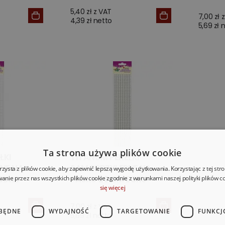
5,40 zł z VAT
7,00 zł 
4,39 zł netto
5,69 zł 
Ta strona używa plików cookie
ŁKI
TITANUM PEREŁKI
NE NA
SAMOPRZYLEPNE NA
rzysta z plików cookie, aby zapewnić lepszą wygodę użytkowania. Korzystając z tej str
BIAŁE
PASKU 26 CM ECRU
anie przez nas wszystkich plików cookie zgodnie z warunkami naszej polityki plików c
się więcej
7,00 zł z VAT
BĘDNE
WYDAJNOŚĆ
TARGETOWANIE
FUNKCJ
5,69 zł netto