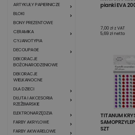
ARTYKUŁY PAPIERNICZE
pianki EVA 20
BLOKI
BONY PREZENTOWE
7,00 zł z VAT
CERAMIKA
5,69 zł netto
CYJANOTYPIA
DECOUPAGE
DEKORACJE
BOŻONARODZENIOWE
DEKORACJE
WIELKANOCNE
DLA DZIECI
DŁUTA I AKCESORIA
RZEŹBIARSKIE
ELEKTRONARZĘDZIA
TITANUM KRY
SAMOPRZYLEPN
FARBY AKRYLOWE
SZT
FARBY AKWARELOWE