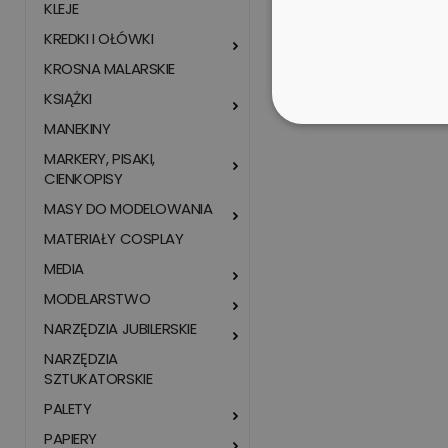
KLEJE
KREDKI I OŁÓWKI
KROSNA MALARSKIE
KSIĄŻKI
MANEKINY
MARKERY, PISAKI,
CIENKOPISY
MASY DO MODELOWANIA
MATERIAŁY COSPLAY
MEDIA
MODELARSTWO
NARZĘDZIA JUBILERSKIE
NARZĘDZIA
SZTUKATORSKIE
PALETY
PAPIERY