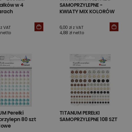
ałków w 4
SAMOPRZYLEPNE -
arach
KWIATY MIX KOLORÓW
 z VAT
6,00 zł z VAT
 netto
4,88 zł netto
M Perełki
TITANUM PEREŁKI
rzylepn 80 szt
SAMOPRZYLEPNE 108 SZT
lowe