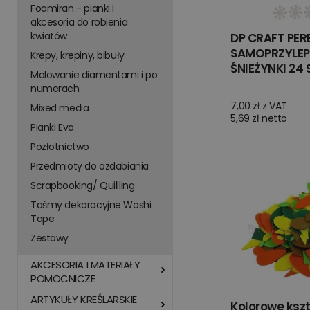
Foamiran - pianki i
akcesoria do robienia
kwiatów
DP CRAFT PERE
SAMOPRZYLEP
Krepy, krepiny, bibuły
ŚNIEŻYNKI 24 
Malowanie diamentami i po
numerach
7,00 zł z VAT
Mixed media
5,69 zł netto
Pianki Eva
Pozłotnictwo
Przedmioty do ozdabiania
Scrapbooking/ Quillling
Taśmy dekoracyjne Washi
Tape
Zestawy
AKCESORIA I MATERIAŁY
POMOCNICZE
ARTYKUŁY KREŚLARSKIE
Kolorowe kszt