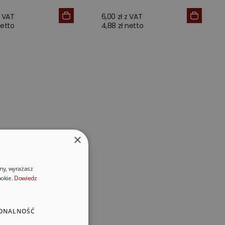
z VAT
6,00 zł z VAT
netto
4,88 zł netto
×
ony, wyrażasz
ookie.
Dowiedz
ONALNOŚĆ