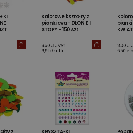
ŁKI
Kolorowe kształty z
Koloro
NE
pianki eva - DŁONIE I
pianki
SZT
STOPY - 150 szt
KWIATY
8,50 zł z VAT
8,00 zł 
6,91 zł netto
6,50 zł 
ałty z
KRYSZTAŁKI
Pebar