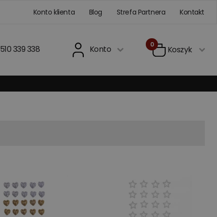
Konto klienta
Blog
Strefa Partnera
Kontakt
0
510 339 338
Konto
Koszyk