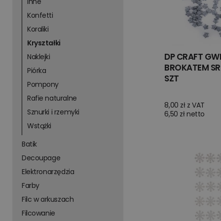
Inne
Konfetti
Koraliki
Kryształki
DP CRAFT GWI
Naklejki
BROKATEM SR
Piórka
SZT
Pompony
Rafie naturalne
8,00 zł z VAT
Sznurki i rzemyki
6,50 zł netto
Wstążki
Batik
Decoupage
Elektronarzędzia
Farby
Filc w arkuszach
Filcowanie