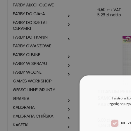
FARBY ALKOHOLOWE
6,50 zł z VAT
FARBY DO CIAŁA
5,28 zł netto
FARBY DO SZKŁA I
CERAMIKI
FARBY DO TKANIN
FARBY GWASZOWE
FARBY OLEJNE
FARBY W SPRAYU
FARBY WODNE
GAMES WORKSHOP
GESSO I INNE GRUNTY
TITANUM PERE
SAMOPRZYLEP
GRAFIKA
Ta strona ko
PASKU 26 CM 
zgodę na używ
KALIGRAFIA
KALIGRAFIA CHIŃSKA
6,00 zł z VAT
NIEZ
KASETKI
4,88 zł netto