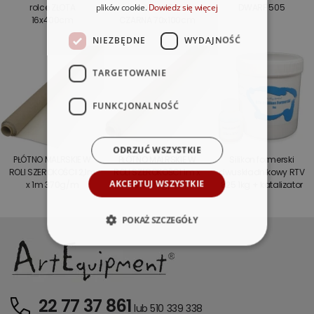
plików cookie.
Dowiedz się więcej
rolce ZŁOTA
kartonowa 5mm
DWARF 505
16x400cm
CZARNA 70x100cm
NIEZBĘDNE
WYDAJNOŚĆ
TARGETOWANIE
FUNKCJONALNOŚĆ
ODRZUĆ WSZYSTKIE
PŁÓTNO MALRSKIE W
PŁÓTNO MALRSKIE W
Silikon formerski
ROLI SZEROKOŚCI 2,1m
ROLI SZEROKOŚCI 1m x
dwuskładnikowy RTV
AKCEPTUJ WSZYSTKIE
x 1m 370g/m
1m 370g/m
825 1kg + katalizator
POKAŻ SZCZEGÓŁY
22 77 37 861
lub 510 339 338