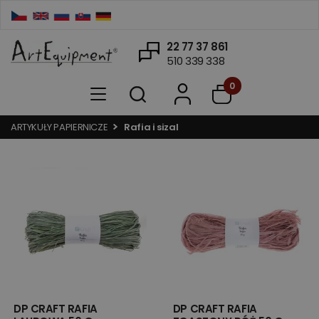
22 77 37 861
510 339 338
0
ARTYKUŁY PAPIERNICZE
Rafia i sizal
DP CRAFT RAFIA
DP CRAFT RAFIA