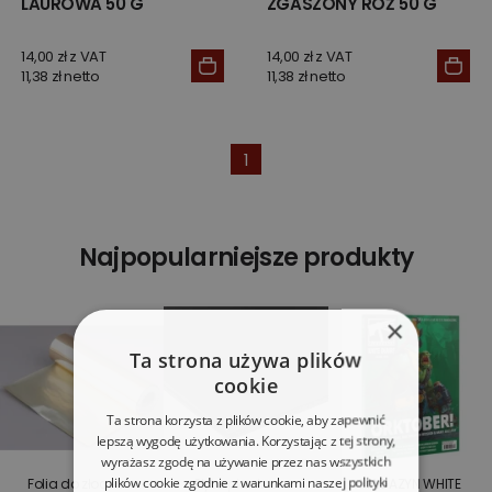
LAUROWA 50 G
ZGASZONY RÓŻ 50 G
14,00 zł z VAT
14,00 zł z VAT
11,38 zł netto
11,38 zł netto
1
Najpopularniejsze produkty
×
Ta strona używa plików
cookie
Ta strona korzysta z plików cookie, aby zapewnić
lepszą wygodę użytkowania. Korzystając z tej strony,
wyrażasz zgodę na używanie przez nas wszystkich
plików cookie zgodnie z warunkami naszej polityki
Folia do złoceń w
Płyta piankowo-
MAGAZYN WHITE