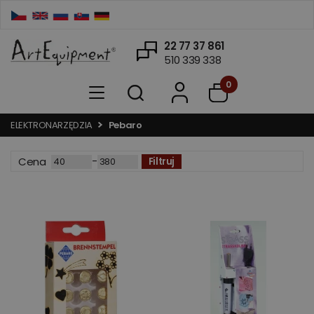
22 77 37 861
510 339 338
0
ELEKTRONARZĘDZIA
Pebaro
-
Cena
Filtruj