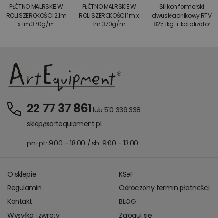
PŁÓTNO MALRSKIE W
PŁÓTNO MALRSKIE W
Silikon formerski
ROLI SZEROKOŚCI 2,1m
ROLI SZEROKOŚCI 1m x
dwuskładnikowy RTV
x 1m 370g/m
1m 370g/m
825 1kg + katalizator
22 77 37 861
lub 510 339 338
sklep@artequipment.pl
pn-pt: 9:00 - 18:00 / sb: 9:00 - 13:00
O sklepie
KSeF
Regulamin
Odroczony termin płatności
Kontakt
BLOG
Wysyłka i zwroty
Zaloguj się