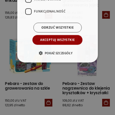
enkaustyki z farbami
grawerowania i
dekorowania jajek
FUNKCJONALNOŚĆ
156,00 zł z VAT
97,00 zł z VAT
126,83 zł netto
78,86 zł netto
ODRZUĆ WSZYSTKIE
AKCEPTUJ WSZYSTKIE
POKAŻ SZCZEGÓŁY
Pebaro - zestaw do
Pebaro - Zestaw
grawerowania na szkle
nagrzewnica do klejenia
kryształków + kryształki
150,00 zł z VAT
109,00 zł z VAT
121,95 zł netto
88,62 zł netto