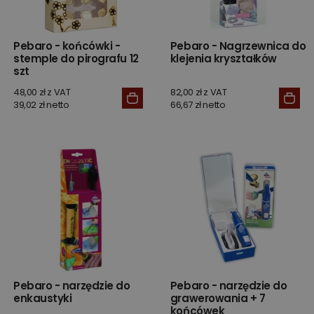
Pebaro - końcówki -
Pebaro - Nagrzewnica do
stemple do pirografu 12
klejenia kryształków
szt
48,00 zł z VAT
82,00 zł z VAT
39,02 zł netto
66,67 zł netto
Pebaro - narzędzie do
Pebaro - narzędzie do
enkaustyki
grawerowania + 7
końcówek