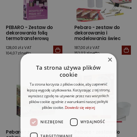
PEBARO - Zestaw do
Pebaro - zestaw do
dekorowania folią
dekorowania i
termotransferową
modelowania świec
128,00 zł z VAT
187,00 zł z VAT
104,07 zł netto
152,03 zł netto
×
Ta strona używa plików
cookie
Ta strona korzysta z plików cookie, aby zapewnić
lepszą wygodę użytkowania. Korzystając z tej strony,
wyrażasz zgodę na używanie przez nas wszystkich
plików cookie zgodnie z warunkami naszej polityki
plików cookie.
Dowiedz się więcej
NIEZBĘDNE
WYDAJNOŚĆ
Pebaro - zestaw do
Pebaro - zestaw do
TARGETOWANIE