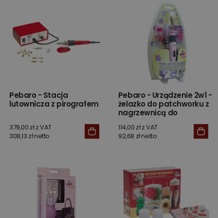
Pebaro - Stacja
Pebaro - Urządzenie 2w1 -
lutownicza z pirografem
żelazko do patchworku z
nagrzewnicą do
kryształków
379,00 zł z VAT
114,00 zł z VAT
308,13 zł netto
92,68 zł netto