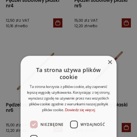
Pędzel sobolowy płaski
Pędzel sobolowy płaski
nr4
nr5
12,50 zł z VAT
15,00 zł z VAT
10,16 zł netto
12,20 zł netto
×
Ta strona używa plików
cookie
Ta strona korzysta z plików cookie, aby zapewnić
lepszą wygodę użytkowania. Korzystając z tej strony,
wyrażasz zgodę na używanie przez nas wszystkich
plików cookie zgodnie z warunkami naszej polityki
Pędzel sobolowy płaski
Pędzel sobolowy płaski
nr6
nr7
plików cookie.
Dowiedz się więcej
NIEZBĘDNE
WYDAJNOŚĆ
15,00 zł z VAT
19,00 zł z VAT
12,20 zł netto
15,45 zł netto