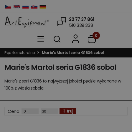
22 77 37 861
510 339 338
0
Pędzle naturalne
Marie's Martol seria G1836 sobol
Marie's Martol seria G1836 sobol
Marie's z serii G1836 to najwyższej jakości pędzle wykonane w
100% z włosia sobola.
-
Cena
Filtruj