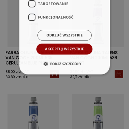
TARGETOWANIE
FUNKCJONALNOŚĆ
ODRZUĆ WSZYSTKIE
AKCEPTUJ WSZYSTKIE
FARBA OLEJNA TALENS
FARBA OLEJNA TALENS
VAN GOGH 200ML 535
VAN GOGH 200ML 536
CERULEAN BLUE PHTHALO
VIOLET
POKAŻ SZCZEGÓŁY
38,00 zł z VAT
39,50 zł z VAT
30,89 zł netto
32,11 zł netto