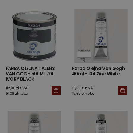
FARBA OLEJNA TALENS
Farba Olejna Van Gogh
VAN GOGH 500ML 701
40ml - 104 Zinc White
IVORY BLACK
112,00 zł z VAT
19,50 zł z VAT
91,06 zł netto
15,85 zł netto