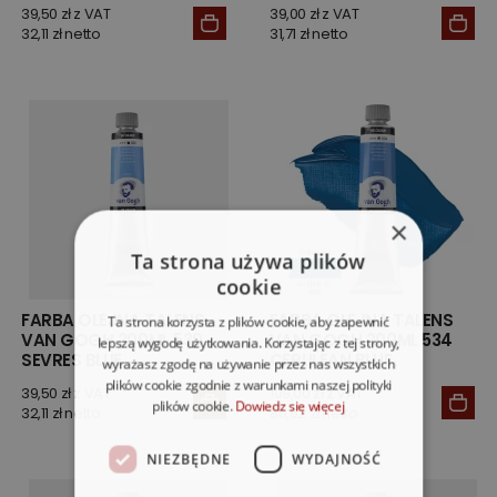
ULTRAMARINE
39,50 zł z VAT
39,00 zł z VAT
32,11 zł netto
31,71 zł netto
×
Ta strona używa plików
cookie
FARBA OLEJNA TALENS
FARBA OLEJNA TALENS
Ta strona korzysta z plików cookie, aby zapewnić
VAN GOGH 200ML 530
VAN GOGH 200ML 534
lepszą wygodę użytkowania. Korzystając z tej strony,
SEVRES BLUE
CERULEAN BLUE
wyrażasz zgodę na używanie przez nas wszystkich
plików cookie zgodnie z warunkami naszej polityki
39,50 zł z VAT
109,00 zł z VAT
plików cookie.
Dowiedz się więcej
32,11 zł netto
88,62 zł netto
NIEZBĘDNE
WYDAJNOŚĆ