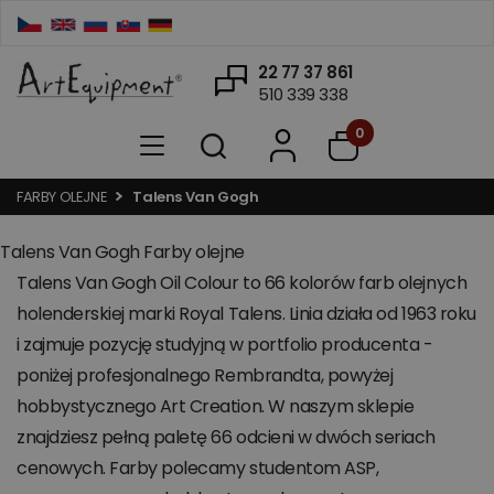
22 77 37 861
510 339 338
0
FARBY OLEJNE
Talens Van Gogh
Talens Van Gogh Farby olejne
Talens Van Gogh Oil Colour to 66 kolorów farb olejnych
holenderskiej marki Royal Talens. Linia działa od 1963 roku
i zajmuje pozycję studyjną w portfolio producenta -
poniżej profesjonalnego Rembrandta, powyżej
hobbystycznego Art Creation. W naszym sklepie
znajdziesz pełną paletę 66 odcieni w dwóch seriach
cenowych. Farby polecamy studentom ASP,