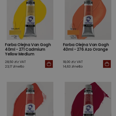
Farba Olejna Van Gogh
Farba Olejna Van Gogh
40ml - 271 Cadmium
40ml - 276 Azo Orange
Yellow Medium
28,50 zł z VAT
18,00 zł z VAT
23,17 zł netto
14,63 zł netto