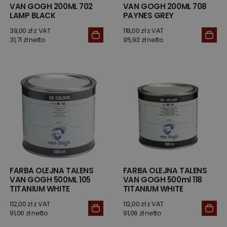
VAN GOGH 200ML 702
VAN GOGH 200ML 708
LAMP BLACK
PAYNES GREY
39,00 zł z VAT
118,00 zł z VAT
31,71 zł netto
95,93 zł netto
FARBA OLEJNA TALENS
FARBA OLEJNA TALENS
VAN GOGH 500ML 105
VAN GOGH 500ml 118
TITANIUM WHITE
TITANIUM WHITE
112,00 zł z VAT
112,00 zł z VAT
91,06 zł netto
91,06 zł netto