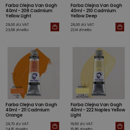
Farba Olejna Van Gogh
Farba Olejna Van Gogh
40ml - 208 Cadmium
40ml - 210 Cadmium
Yellow Light
Yellow Deep
29,00 zł z VAT
26,00 zł z VAT
23,58 zł netto
21,14 zł netto
Farba Olejna Van Gogh
Farba Olejna Van Gogh
40ml - 211 Cadmium
40ml - 222 Naples Yellow
Orange
Light
29,70 zł z VAT
19,50 zł z VAT
24,15 zł netto
15,85 zł netto