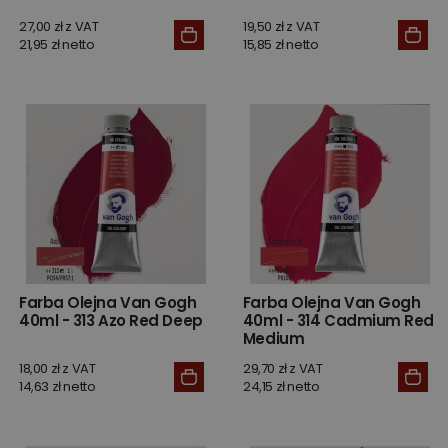
27,00 zł z VAT
19,50 zł z VAT
21,95 zł netto
15,85 zł netto
Farba Olejna Van Gogh
Farba Olejna Van Gogh
40ml - 313 Azo Red Deep
40ml - 314 Cadmium Red
Medium
18,00 zł z VAT
29,70 zł z VAT
14,63 zł netto
24,15 zł netto