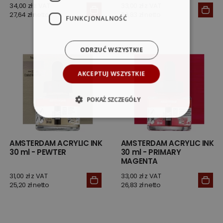
34,00 zł z VAT
33,00 zł z VAT
27,64 zł netto
26,83 zł netto
FUNKCJONALNOŚĆ
ODRZUĆ WSZYSTKIE
AKCEPTUJ WSZYSTKIE
POKAŻ SZCZEGÓŁY
AMSTERDAM ACRYLIC INK
AMSTERDAM ACRYLIC INK
30 ml - PEWTER
30 ml - PRIMARY
MAGENTA
31,00 zł z VAT
33,00 zł z VAT
25,20 zł netto
26,83 zł netto