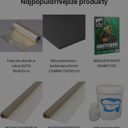
Najpopularniejsze produkty
Folia do złoceń w
Płyta piankowo-
MAGAZYN WHITE
rolce ZŁOTA
kartonowa 5mm
DWARF 505
16x400cm
CZARNA 70x100cm
PŁÓTNO MALRSKIE W
PŁÓTNO MALRSKIE W
Silikon formerski