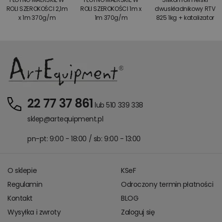
ROLI SZEROKOŚCI 2,1m
ROLI SZEROKOŚCI 1m x
dwuskładnikowy RTV
x 1m 370g/m
1m 370g/m
825 1kg + katalizator
22 77 37 861
lub 510 339 338
sklep@artequipment.pl
pn-pt: 9:00 - 18:00 / sb: 9:00 - 13:00
O sklepie
KSeF
Regulamin
Odroczony termin płatności
Kontakt
BLOG
Wysyłka i zwroty
Zaloguj się