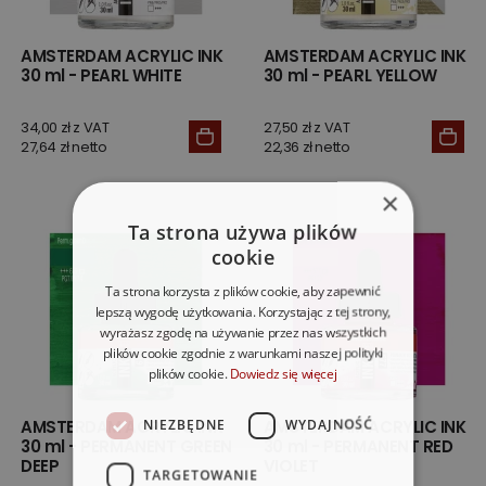
AMSTERDAM ACRYLIC INK
AMSTERDAM ACRYLIC INK
30 ml - PEARL WHITE
30 ml - PEARL YELLOW
34,00 zł z VAT
27,50 zł z VAT
27,64 zł netto
22,36 zł netto
×
Ta strona używa plików
cookie
Ta strona korzysta z plików cookie, aby zapewnić
lepszą wygodę użytkowania. Korzystając z tej strony,
wyrażasz zgodę na używanie przez nas wszystkich
plików cookie zgodnie z warunkami naszej polityki
plików cookie.
Dowiedz się więcej
NIEZBĘDNE
WYDAJNOŚĆ
AMSTERDAM ACRYLIC INK
AMSTERDAM ACRYLIC INK
30 ml - PERMANENT GREEN
30 ml - PERMANENT RED
DEEP
VIOLET
TARGETOWANIE