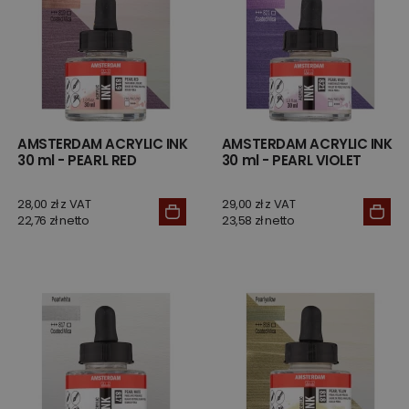
AMSTERDAM ACRYLIC INK
AMSTERDAM ACRYLIC INK
30 ml - PEARL RED
30 ml - PEARL VIOLET
28,00 zł z VAT
29,00 zł z VAT
22,76 zł netto
23,58 zł netto