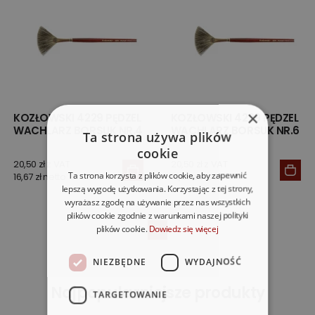
×
KOZŁOWSKI 4229 PĘDZEL
KOZŁOWSKI 4229 PĘDZEL
WACHLARZ BORSUK NR.4
WACHLARZ BORSUK NR.6
Ta strona używa plików
cookie
20,50 zł z VAT
20,50 zł z VAT
Ta strona korzysta z plików cookie, aby zapewnić
16,67 zł netto
16,67 zł netto
lepszą wygodę użytkowania. Korzystając z tej strony,
wyrażasz zgodę na używanie przez nas wszystkich
plików cookie zgodnie z warunkami naszej polityki
plików cookie.
Dowiedz się więcej
1
NIEZBĘDNE
WYDAJNOŚĆ
Najpopularniejsze produkty
TARGETOWANIE