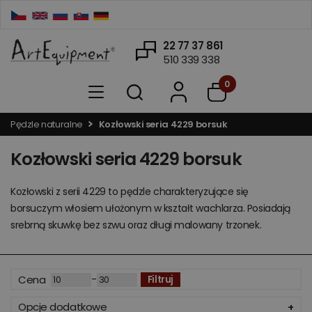
22 77 37 861
510 339 338
0
Pędzle naturalne
Kozłowski seria 4229 borsuk
Kozłowski seria 4229 borsuk
Kozłowski z serii 4229 to pędzle charakteryzujące się
borsuczym włosiem ułożonym w kształt wachlarza. Posiadają
srebrną skuwkę bez szwu oraz długi malowany trzonek.
-
Cena
Filtruj
Opcje dodatkowe