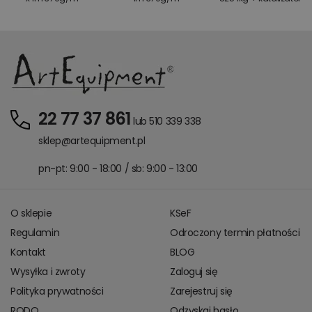
22 77 37 861
lub 510 339 338
sklep@artequipment.pl
pn-pt: 9:00 - 18:00 / sb: 9:00 - 13:00
O sklepie
KSeF
Regulamin
Odroczony termin płatności
Kontakt
BLOG
Wysyłka i zwroty
Zaloguj się
Polityka prywatności
Zarejestruj się
RODO
Odzyskaj hasło