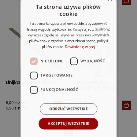
71,54 zł netto
Ta strona używa plików
cookie
Ta strona korzysta z plików cookie, aby zapewnić
lepszą wygodę użytkowania. Korzystając z tej strony,
wyrażasz zgodę na używanie przez nas wszystkich
plików cookie zgodnie z warunkami naszej polityki
plików cookie.
Dowiedz się więcej
NIEZBĘDNE
WYDAJNOŚĆ
TARGETOWANIE
Linijka Stalowa 30cm
MAPED LINIJKA
GEOMETRIC 30cm
FUNKCJONALNOŚĆ
8,00 zł z VAT
5,00 zł z VAT
6,50 zł netto
4,07 zł netto
ODRZUĆ WSZYSTKIE
AKCEPTUJ WSZYSTKIE
1