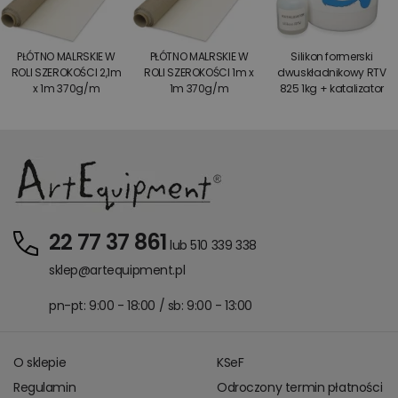
PŁÓTNO MALRSKIE W
PŁÓTNO MALRSKIE W
Silikon formerski
ROLI SZEROKOŚCI 2,1m
ROLI SZEROKOŚCI 1m x
dwuskładnikowy RTV
x 1m 370g/m
1m 370g/m
825 1kg + katalizator
22 77 37 861
lub 510 339 338
sklep@artequipment.pl
pn-pt: 9:00 - 18:00 / sb: 9:00 - 13:00
O sklepie
KSeF
Regulamin
Odroczony termin płatności