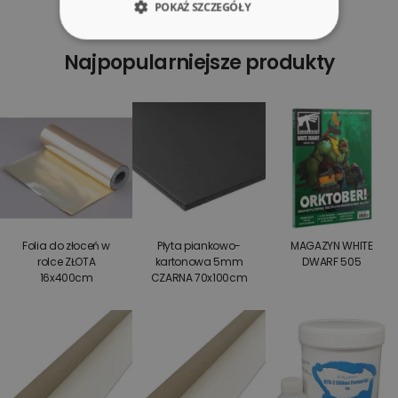
POKAŻ SZCZEGÓŁY
Najpopularniejsze produkty
Folia do złoceń w
Płyta piankowo-
MAGAZYN WHITE
rolce ZŁOTA
kartonowa 5mm
DWARF 505
16x400cm
CZARNA 70x100cm