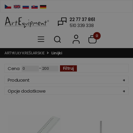
22 77 37 861
510 339 338
0
ARTYKUŁY KREŚLARSKIE
Linijki
-
Cena
Filtruj
Producent
Opcje dodatkowe