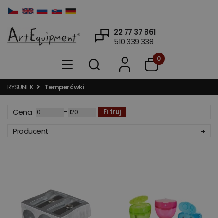
22 77 37 861
510 339 338
0
RYSUNEK
Temperówki
-
Cena
Filtruj
Producent