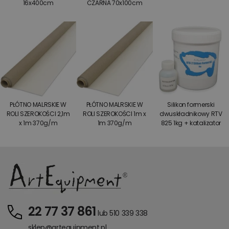
16x400cm
CZARNA 70x100cm
PŁÓTNO MALRSKIE W
PŁÓTNO MALRSKIE W
Silikon formerski
ROLI SZEROKOŚCI 2,1m
ROLI SZEROKOŚCI 1m x
dwuskładnikowy RTV
x 1m 370g/m
1m 370g/m
825 1kg + katalizator
22 77 37 861
lub 510 339 338
sklep@artequipment.pl