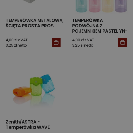
TEMPERÓWKA METALOWA,
TEMPERÓWKA
ŚCIĘTA PROSTA PROF.
PODWÓJNA Z
POJEMNIKIEM PASTEL YN-
TEEN
4,00 zł z VAT
4,00 zł z VAT
3,25 zł netto
3,25 zł netto
Zenith/ASTRA -
Temperówka WAVE