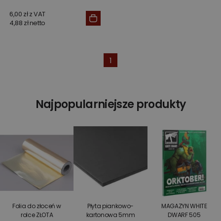
6,00 zł z VAT
4,88 zł netto
1
Najpopularniejsze produkty
Folia do złoceń w
Płyta piankowo-
MAGAZYN WHITE
rolce ZŁOTA
kartonowa 5mm
DWARF 505