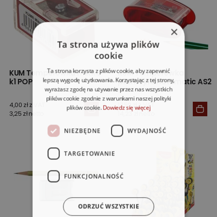
×
Ta strona używa plików
cookie
Ta strona korzysta z plików cookie, aby zapewnić
KUM Temperówka mIKRO
KUM Temperówka
lepszą wygodę użytkowania. Korzystając z tej strony,
k1 POP
podwójna Automatic AS2
wyrażasz zgodę na używanie przez nas wszystkich
plików cookie zgodnie z warunkami naszej polityki
4,00 zł z VAT
17,50 zł z VAT
plików cookie.
Dowiedz się więcej
3,25 zł netto
14,23 zł netto
NIEZBĘDNE
WYDAJNOŚĆ
TARGETOWANIE
FUNKCJONALNOŚĆ
ODRZUĆ WSZYSTKIE