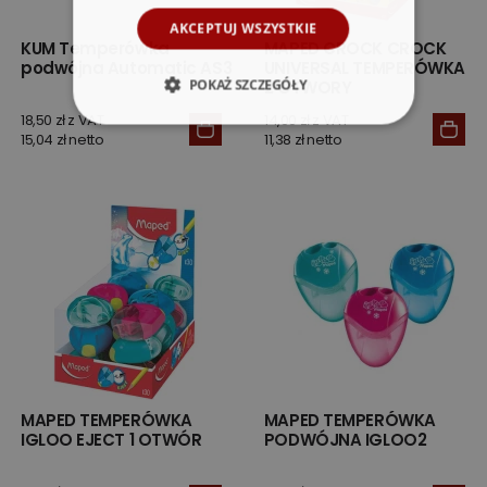
AKCEPTUJ WSZYSTKIE
KUM Temperówka
MAPED CROCK CROCK
podwójna Automatic AS3
UNIVERSAL TEMPERÓWKA
POKAŻ SZCZEGÓŁY
2 OTWORY
18,50 zł z VAT
14,00 zł z VAT
15,04 zł netto
11,38 zł netto
MAPED TEMPERÓWKA
MAPED TEMPERÓWKA
IGLOO EJECT 1 OTWÓR
PODWÓJNA IGLOO2