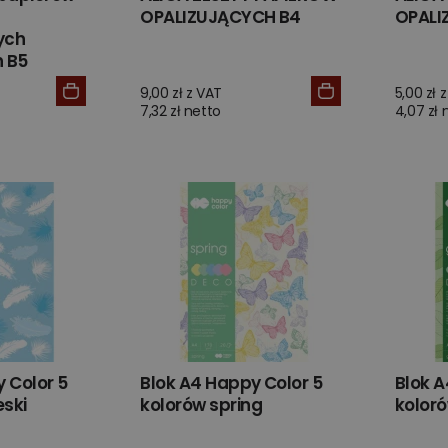
OPALIZUJĄCYCH B4
OPALI
ych
 B5
9,00 zł z VAT
5,00 zł 
7,32 zł netto
4,07 zł 
 Color 5
Blok A4 Happy Color 5
Blok A
eski
kolorów spring
koloró