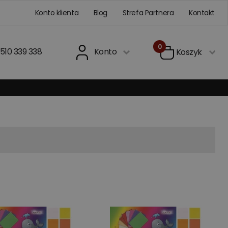
Konto klienta
Blog
Strefa Partnera
Kontakt
0
510 339 338
Konto
Koszyk