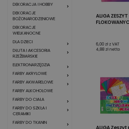
DEKORACJA I HOBBY
DEKORACJE
ALIGA ZESZYT
BOŻONARODZENIOWE
FLOKOWANYC
DEKORACJE
WIELKANOCNE
DLA DZIECI
6,00 zł z VAT
4,88 zł netto
DŁUTA I AKCESORIA
RZEŹBIARSKIE
ELEKTRONARZĘDZIA
FARBY AKRYLOWE
FARBY AKWARELOWE
FARBY ALKOHOLOWE
FARBY DO CIAŁA
FARBY DO SZKŁA I
CERAMIKI
FARBY DO TKANIN
ALIGA Zeszyt