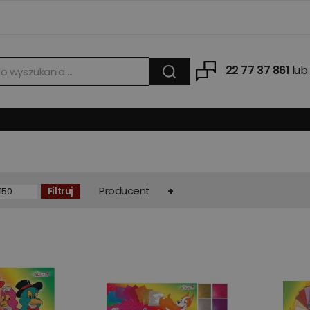
22 77 37 861
lub
Producent
Filtruj