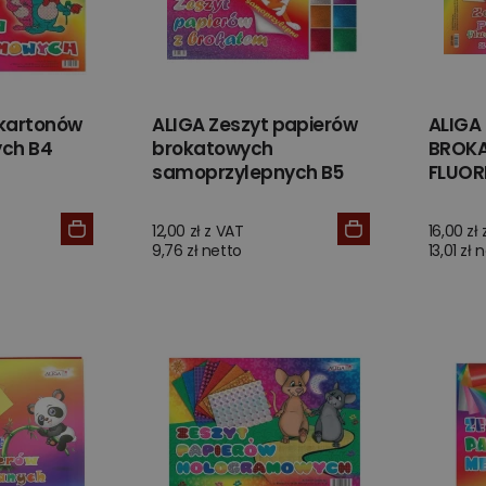
 kartonów
ALIGA Zeszyt papierów
ALIGA
ch B4
brokatowych
BROK
samoprzylepnych B5
FLUOR
12,00 zł z VAT
16,00 zł
9,76 zł netto
13,01 zł 