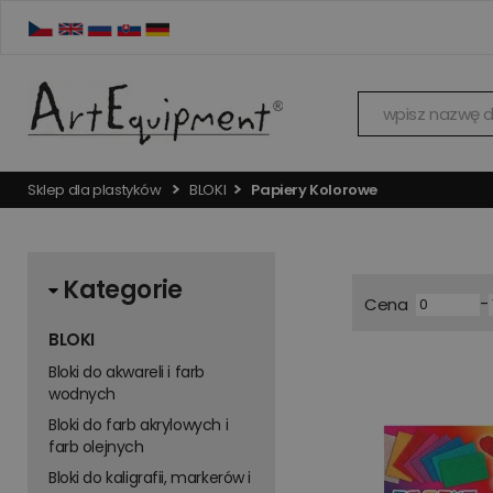
Sklep dla plastyków
BLOKI
Papiery Kolorowe
Kategorie
-
Cena
BLOKI
Bloki do akwareli i farb
wodnych
Bloki do farb akrylowych i
farb olejnych
Bloki do kaligrafii, markerów i