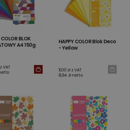
 COLOR BLOK
HAPPY COLOR Blok Deco
TOWY A4 150g
- Yellow
 z VAT
11,00 zł z VAT
 netto
8,94 zł netto