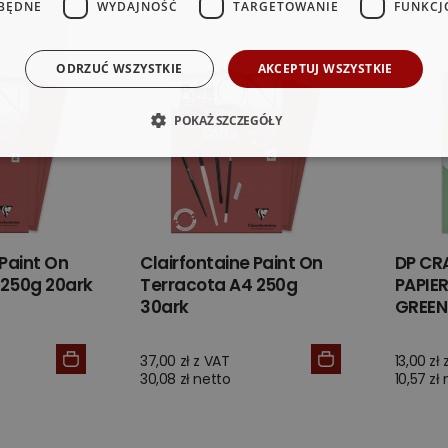
BĘDNE
WYDAJNOŚĆ
TARGETOWANIE
FUNKCJ
ODRZUĆ WSZYSTKIE
AKCEPTUJ WSZYSTKIE
POKAŻ SZCZEGÓŁY
 Paint On
Clairfontaine Paint On
DP CR
 250g 20ark
Terracota A4 250g
PAPIE
30ark
GREEN
37,00 zł z VAT
13,00 zł
30,08 zł netto
10,57 zł