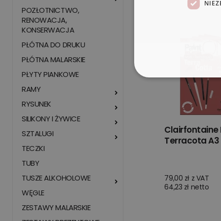
NIEZ
POZŁOTNICTWO,
RENOWACJA,
KONSERWACJA
PŁÓTNA DO DRUKU
PŁÓTNA MALARSKIE
PŁYTY PIANKOWE
RAMY
RYSUNEK
SILIKONY I ŻYWICE
Clairfontaine
SZTALUGI
Terracota A3
TECZKI
TUBY
TUSZE ALKOHOLOWE
79,00 zł z VAT
64,23 zł netto
WĘGLE
ZESTAWY MALARSKIE