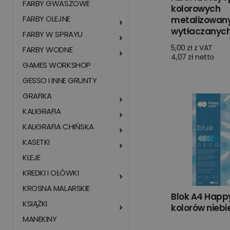
FARBY GWASZOWE
kolorowych
FARBY OLEJNE
metalizowan
wytłaczanych
FARBY W SPRAYU
5,00 zł z VAT
FARBY WODNE
4,07 zł netto
GAMES WORKSHOP
GESSO I INNE GRUNTY
GRAFIKA
KALIGRAFIA
KALIGRAFIA CHIŃSKA
KASETKI
KLEJE
KREDKI I OŁÓWKI
KROSNA MALARSKIE
Blok A4 Happy
KSIĄŻKI
kolorów niebi
MANEKINY