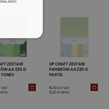
ONALNOŚĆ
AFT ZESTAW
DP CRAFT ZESTAW
RÓW A4 220 G
PAPIERÓW A4 220 G
 TONES
PASTEL
 z VAT
15,00 zł z VAT
 netto
12,20 zł netto