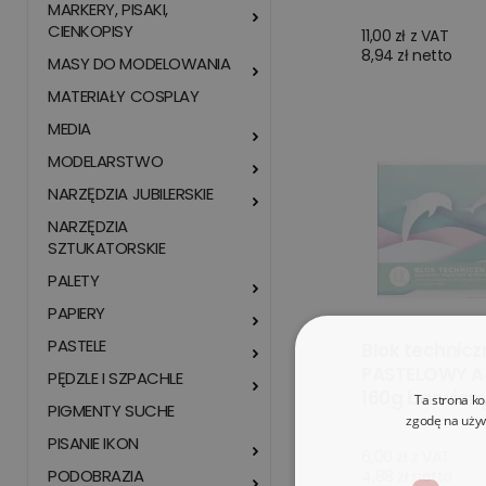
MARKERY, PISAKI,
CIENKOPISY
11,00 zł z VAT
8,94 zł netto
MASY DO MODELOWANIA
MATERIAŁY COSPLAY
MEDIA
MODELARSTWO
NARZĘDZIA JUBILERSKIE
NARZĘDZIA
SZTUKATORSKIE
PALETY
PAPIERY
PASTELE
Blok technicz
PASTELOWY A4
PĘDZLE I SZPACHLE
160g barwion
Ta strona ko
PIGMENTY SUCHE
zgodę na używ
PISANIE IKON
6,00 zł z VAT
PODOBRAZIA
4,88 zł netto