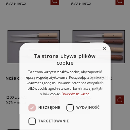
9,76 zł netto
9,76 zł netto
×
Ta strona używa plików
cookie
Ta strona korzysta z plików cookie, aby zapewnić
lepszą wygodę użytkowania. Korzystając z tej strony,
Noże do ceramiki A
Noże do ceramiki C
wyrażasz zgodę na używanie przez nas wszystkich
plików cookie zgodnie z warunkami naszej polityki
plików cookie.
Dowiedz się więcej
12,00 zł z VAT
12,00 zł z VAT
9,76 zł netto
9,76 zł netto
NIEZBĘDNE
WYDAJNOŚĆ
TARGETOWANIE