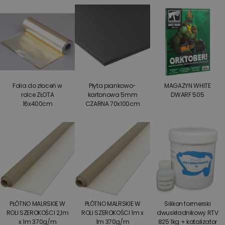
Folia do złoceń w
Płyta piankowo-
MAGAZYN WHITE
rolce ZŁOTA
kartonowa 5mm
DWARF 505
16x400cm
CZARNA 70x100cm
PŁÓTNO MALRSKIE W
PŁÓTNO MALRSKIE W
Silikon formerski
ROLI SZEROKOŚCI 2,1m
ROLI SZEROKOŚCI 1m x
dwuskładnikowy RTV
x 1m 370g/m
1m 370g/m
825 1kg + katalizator