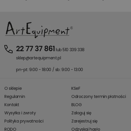
22 77 37 861
lub 510 339 338
sklep@artequipment.pl
pn-pt: 9:00 - 18:00 / sb: 9:00 - 13:00
O sklepie
KSeF
Regulamin
Odroczony termin płatności
Kontakt
BLOG
Wysyłka i zwroty
Zaloguj się
Polityka prywatności
Zarejestruj się
RODO
Odzyskaj hasło