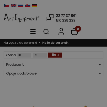
22 77 37 861
510 339 338
0
Narzędzia do ceramiki
Noże do ceramiki
-
Cena
Filtruj
Producent
Opcje dodatkowe