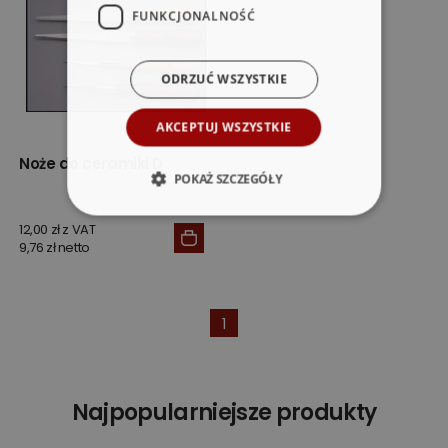
FUNKCJONALNOŚĆ
ODRZUĆ WSZYSTKIE
AKCEPTUJ WSZYSTKIE
Noże do ceramiki D
POKAŻ SZCZEGÓŁY
12,00 zł z VAT
9,76 zł netto
1
Najpopularniejsze produkty