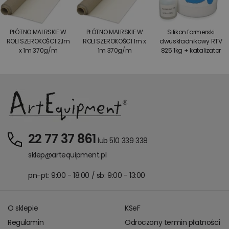
PŁÓTNO MALRSKIE W
PŁÓTNO MALRSKIE W
Silikon formerski
ROLI SZEROKOŚCI 2,1m
ROLI SZEROKOŚCI 1m x
dwuskładnikowy RTV
x 1m 370g/m
1m 370g/m
825 1kg + katalizator
22 77 37 861
lub 510 339 338
sklep@artequipment.pl
pn-pt: 9:00 - 18:00 / sb: 9:00 - 13:00
O sklepie
KSeF
Regulamin
Odroczony termin płatności