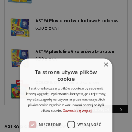
ASTRA Plastelina kwadratowa 6 kolorów
6,00 zł z VAT
ASTRA plastelina 6 kolorów z brokatem
6,00 zł z VAT
×
Ta strona używa plików
cookie
COLORINO Plastelina 6 kolorów
Ta strona korzysta z plików cookie, aby zapewnić
4,00 zł z VAT
lepszą wygodę użytkowania. Korzystając z tej strony,
wyrażasz zgodę na używanie przez nas wszystkich
plików cookie zgodnie z warunkami naszej polityki
Zobacz więcej
plików cookie.
Dowiedz się więcej
NIEZBĘDNE
WYDAJNOŚĆ
ASTRA plastelina 12 kolorów kwadratowa