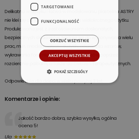
TARGETOWANIE
Delikatna w dotyku i łatwa w modelowaniu plastelina ASTRY
nie klei się do rąk oraz nadaje się do wielokrotnego użytku.
FUNKCJONALNOŚĆ
Produkowana jest z zastosowaniem doskonałych,
bezpiecznych składników. Nadaje się do wykonywania wielu
ODRZUĆ WSZYSTKIE
prac, m.in. modeli małych i dużych, odciskania wzorów,
wykrawania foremkami, tworzenia obrazów poprzez
AKCEPTUJ WSZYSTKIE
rozcieranie palcami, a także do ćwiczeń terapeutycznych.
POKAŻ SZCZEGÓŁY
Odpowiednie dla dzieci w wieku powyżej 3 lat.
Komentarze i opinie:
Jakość bardzo dobra, szybka wysyłka, ogólna
ocena 5!
Ula