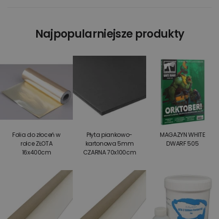
Najpopularniejsze produkty
Folia do złoceń w
Płyta piankowo-
MAGAZYN WHITE
rolce ZŁOTA
kartonowa 5mm
DWARF 505
16x400cm
CZARNA 70x100cm