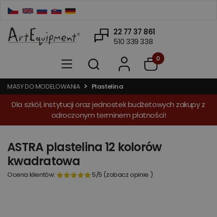
22 77 37 861
510 339 338
0
MASY DO MODELOWANIA
Plastelina
Dla szkół, instytucji oraz jednostek budżetowych zakupy z
odroczonym terminem płatności!
ASTRA plastelina 12 kolorów
kwadratowa
Ocena klientów:
5
/5
(
zobacz opinie
)