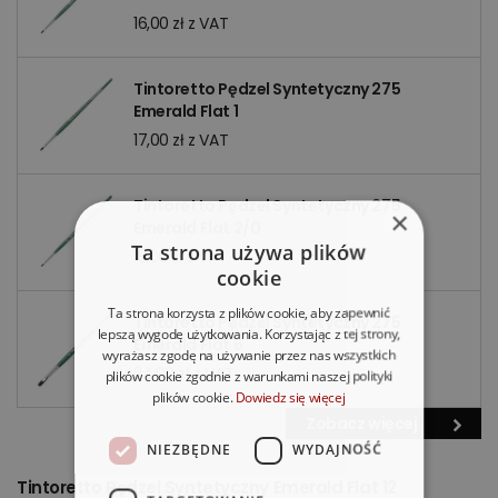
16,00 zł z VAT
Tintoretto Pędzel Syntetyczny 275
Emerald Flat 1
17,00 zł z VAT
Tintoretto Pędzel Syntetyczny 275
×
Emerald Flat 2/0
Ta strona używa plików
15,00 zł z VAT
cookie
Ta strona korzysta z plików cookie, aby zapewnić
Tintoretto Pędzel Syntetyczny 275
lepszą wygodę użytkowania. Korzystając z tej strony,
Emerald Flat 6
wyrażasz zgodę na używanie przez nas wszystkich
24,00 zł z VAT
plików cookie zgodnie z warunkami naszej polityki
plików cookie.
Dowiedz się więcej
Zobacz więcej
NIEZBĘDNE
WYDAJNOŚĆ
Tintoretto Pędzel Syntetyczny Emerald Flat 12