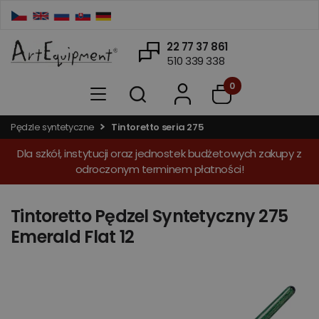
22 77 37 861
510 339 338
0
Pędzle syntetyczne
Tintoretto seria 275
Dla szkół, instytucji oraz jednostek budżetowych zakupy z
odroczonym terminem płatności!
Tintoretto Pędzel Syntetyczny 275
Emerald Flat 12