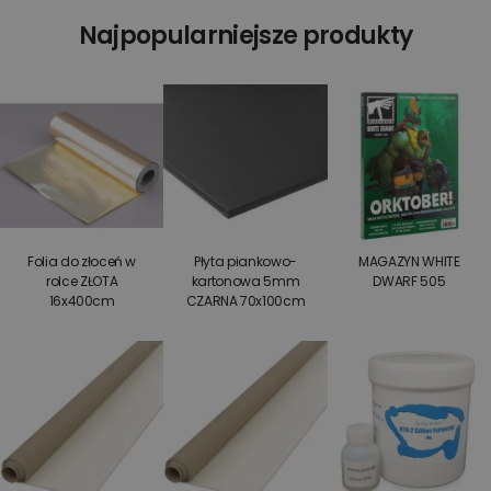
Najpopularniejsze produkty
Folia do złoceń w
Płyta piankowo-
MAGAZYN WHITE
rolce ZŁOTA
kartonowa 5mm
DWARF 505
16x400cm
CZARNA 70x100cm