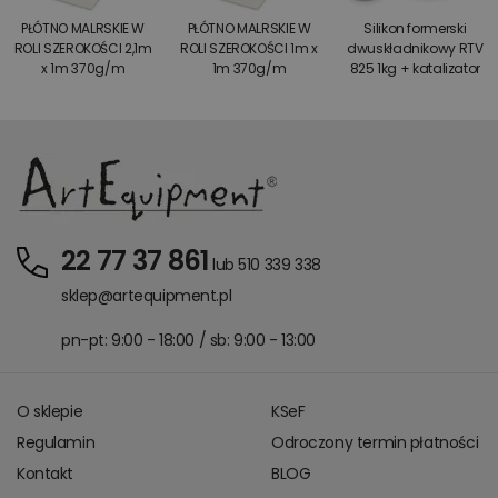
PŁÓTNO MALRSKIE W
PŁÓTNO MALRSKIE W
Silikon formerski
ROLI SZEROKOŚCI 2,1m
ROLI SZEROKOŚCI 1m x
dwuskładnikowy RTV
x 1m 370g/m
1m 370g/m
825 1kg + katalizator
22 77 37 861
lub 510 339 338
sklep@artequipment.pl
pn-pt: 9:00 - 18:00 / sb: 9:00 - 13:00
O sklepie
KSeF
Regulamin
Odroczony termin płatności
Kontakt
BLOG