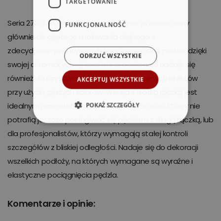
TARGETOWANIE
Seria 275: Ten syntetyczny pędzel jest przeznaczony
FUNKCJONALNOŚĆ
głównie do gęstego malowania olejnego z
zdecydowanymi i wyraźnymi pociągnięciami pędzla; dzięki
ODRZUĆ WSZYSTKIE
swojej chromatycznej konstrukcji doskonale nadaje się
również do uzyskiwania bardziej realistycznych efektów
AKCEPTUJ WSZYSTKIE
przy użyciu gęstych kolorów. Wersja z krótką rączką jest
idealnym narzędziem dla malarzy-amatorów, którzy nie
POKAŻ SZCZEGÓŁY
potrafią jeszcze posługiwać się pędzlem z długą rączką, lub
dla profesjonalistów, którzy wymagają stałej kontroli
szczegółów z bliskiej odległości. Nadaje się do dekoracji
wszelkich podłoży, na których wymagane są wyraźne i
elastyczne pociągnięcia pędzla.
Komentarze i opinie: