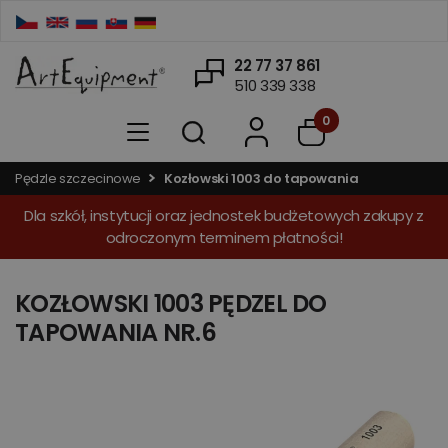
22 77 37 861
510 339 338
0
Pędzle szczecinowe
Kozłowski 1003 do tapowania
Dla szkół, instytucji oraz jednostek budżetowych zakupy z
odroczonym terminem płatności!
KOZŁOWSKI 1003 PĘDZEL DO
TAPOWANIA NR.6