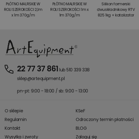
PŁÓTNO MALRSKIE W
PŁÓTNO MALRSKIE W
Silikon formerski
ROLI SZEROKOŚCI 2,1m
ROLI SZEROKOŚCI 1m x
dwuskładnikowy RTV
x 1m 370g/m
1m 370g/m
825 1kg + katalizator
22 77 37 861
lub 510 339 338
sklep@artequipment.pl
pn-pt: 9:00 - 18:00 / sb: 9:00 - 13:00
O sklepie
KSeF
Regulamin
Odroczony termin płatności
Kontakt
BLOG
Wysyłka i zwroty
Zaloguj się