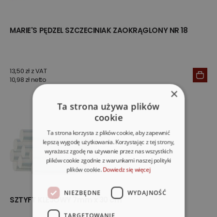
MARIE'S PĘDZEL SZCZECINIAK ZAOKRĄGLONY NR 18
13,50 zł z VAT
10,98 zł netto
×
Ta strona używa plików
cookie
Ta strona korzysta z plików cookie, aby zapewnić
lepszą wygodę użytkowania. Korzystając z tej strony,
wyrażasz zgodę na używanie przez nas wszystkich
plików cookie zgodnie z warunkami naszej polityki
plików cookie.
Dowiedz się więcej
NIEZBĘDNE
WYDAJNOŚĆ
SZTYFT KLEJOWY 7mm x 30 cm
TARGETOWANIE