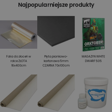
Najpopularniejsze produkty
Folia do złoceń w
Płyta piankowo-
MAGAZYN WHITE
rolce ZŁOTA
kartonowa 5mm
DWARF 505
16x400cm
CZARNA 70x100cm