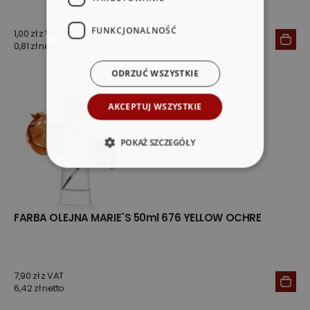
FUNKCJONALNOŚĆ
1,00 zł z VAT
0,81 zł netto
ODRZUĆ WSZYSTKIE
AKCEPTUJ WSZYSTKIE
POKAŻ SZCZEGÓŁY
FARBA OLEJNA MARIE`S 50ml 676 YELLOW OCHRE
7,90 zł z VAT
6,42 zł netto