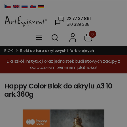
22 77 37 861
510 339 338
0
BLOKI
Bloki do farb akrylowych i farb olejnych
Dla szkół, instytucji oraz jednostek budżetowych zakupy z
odroczonym terminem płatności!
Happy Color Blok do akrylu A3 10
ark 360g