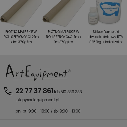
PŁÓTNO MALRSKIE W
PŁÓTNO MALRSKIE W
Silikon formerski
ROLI SZEROKOŚCI 2,1m
ROLI SZEROKOŚCI 1m x
dwuskładnikowy RTV
x 1m 370g/m
1m 370g/m
825 1kg + katalizator
22 77 37 861
lub 510 339 338
sklep@artequipment.pl
pn-pt: 9:00 - 18:00 / sb: 9:00 - 13:00