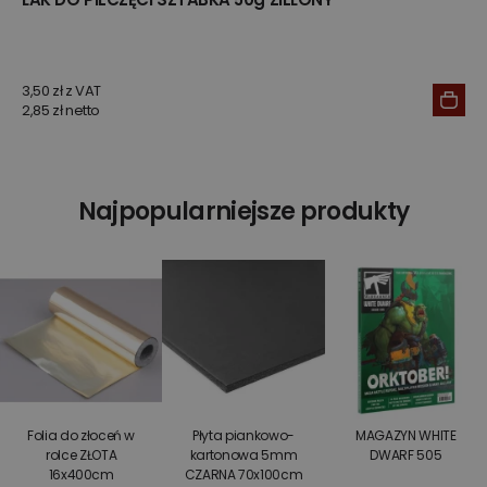
3,50 zł z VAT
2,85 zł netto
Najpopularniejsze produkty
Folia do złoceń w
Płyta piankowo-
MAGAZYN WHITE
rolce ZŁOTA
kartonowa 5mm
DWARF 505
16x400cm
CZARNA 70x100cm