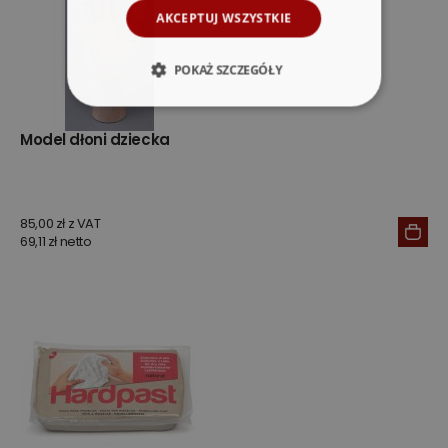
AKCEPTUJ WSZYSTKIE
POKAŻ SZCZEGÓŁY
Model dłoni dziecka
85,00 zł z VAT
69,11 zł netto