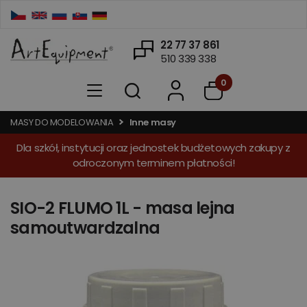
22 77 37 861
510 339 338
0
MASY DO MODELOWANIA
Inne masy
Dla szkół, instytucji oraz jednostek budżetowych zakupy z
odroczonym terminem płatności!
SIO-2 FLUMO 1L - masa lejna
samoutwardzalna