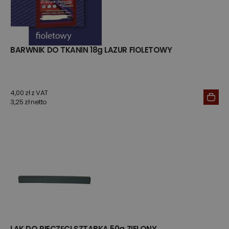
BARWNIK DO TKANIN 18g LAZUR FIOLETOWY
4,00 zł z VAT
3,25 zł netto
LAK DO PIECZĘCI SZTABKA 50g ZIELONY