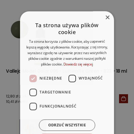
×
Ta strona używa plików
cookie
Ta strona korzysta z plików cookie, aby zapewnić
lepszą wygodę użytkowania. Korzystając z tej strony,
wyrażasz zgodę na używanie przez nas wszystkich
plików cookie zgodnie z warunkami naszej polityki
plików cookie.
Dowiedz się więcej
Vallejo Model Color 095 - Luftwaffe Green - 823 - 18 ml
NIEZBĘDNE
WYDAJNOŚĆ
TARGETOWANIE
12,80 zł z VAT
10,41 zł netto
FUNKCJONALNOŚĆ
ODRZUĆ WSZYSTKIE