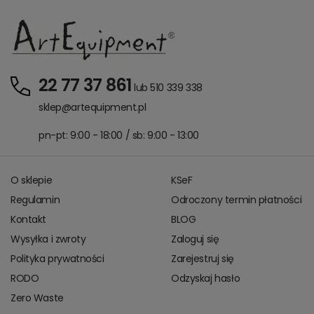
22 77 37 861
lub 510 339 338
sklep@artequipment.pl
pn-pt: 9:00 - 18:00 / sb: 9:00 - 13:00
O sklepie
KSeF
Regulamin
Odroczony termin płatności
Kontakt
BLOG
Wysyłka i zwroty
Zaloguj się
Polityka prywatności
Zarejestruj się
RODO
Odzyskaj hasło
Zero Waste