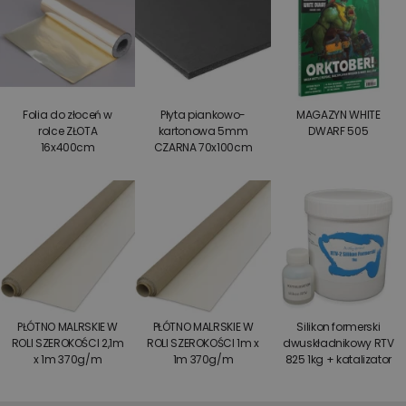
Folia do złoceń w
Płyta piankowo-
MAGAZYN WHITE
rolce ZŁOTA
kartonowa 5mm
DWARF 505
16x400cm
CZARNA 70x100cm
PŁÓTNO MALRSKIE W
PŁÓTNO MALRSKIE W
Silikon formerski
ROLI SZEROKOŚCI 2,1m
ROLI SZEROKOŚCI 1m x
dwuskładnikowy RTV
x 1m 370g/m
1m 370g/m
825 1kg + katalizator