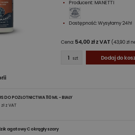
Producent:
MANETTI
Dostępność: Wysyłamy 24h!
54,00 zł z VAT
Cena:
(43,90 zł n
Dodaj do kos
szt
rii
S DO POZŁOTNICTWA 110 ML - BIAŁY
 zł z VAT
zik agatowy C okrągły szary