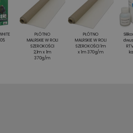
WHITE
PŁÓTNO
PŁÓTNO
Silik
505
MALRSKIE W ROLI
MALRSKIE W ROLI
dwus
SZEROKOŚCI
SZEROKOŚCI 1m
RTV
2,1m x 1m
x 1m 370g/m
ka
370g/m