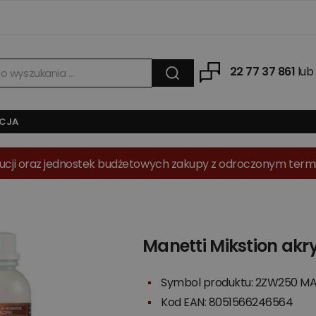
22 77 37 861
lub
ACJA
tytucji oraz jednostek budżetowych zakupy z odroczonym term
Manetti Mikstion ak
Symbol produktu: 2ZW250 M
Kod EAN: 8051566246564