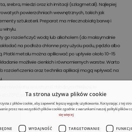
ta, srebra, miedzi oraz ich imitacji (szlagmetali). Najlepiej
rowatych powierzchniach wewnętrznych, takich jak
lementy sztukaterii. Preparat ma mlecznobiałą barwę i
 winylu.
ży go rozcieńczyć wodą lub alkoholem (do maksymalnie
nakładać na podłoża chłonne przy użyciu padu, pędzla albo
 Płatki metalu można aplikować po upływie około 10–15
akładanie możliwie cienkich i równomiernych warstw. Warto
b rozcieńczenia oraz technika aplikacji mogą wpływać na
u.
przechowywany w suchym i chłodnym miejscu, w
Ta strona używa plików cookie
do 25°C, przy wilgotności poniżej 50%.
rzysta z plików cookie, aby zapewnić lepszą wygodę użytkowania. Korzystając z tej str
anie przez nas wszystkich plików cookie zgodnie z warunkami naszej polityki plików c
się więcej
BĘDNE
WYDAJNOŚĆ
TARGETOWANIE
FUNKCJ