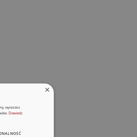
×
ony, wyrażasz
ookie.
Dowiedz
ONALNOŚĆ