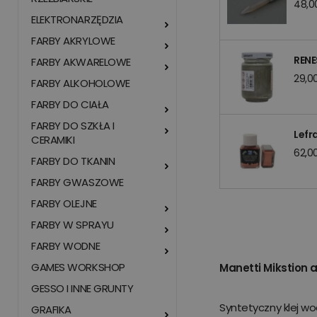
48,00
ELEKTRONARZĘDZIA
FARBY AKRYLOWE
RENE
FARBY AKWARELOWE
29,00
FARBY ALKOHOLOWE
FARBY DO CIAŁA
FARBY DO SZKŁA I
Lefr
CERAMIKI
62,00
FARBY DO TKANIN
FARBY GWASZOWE
FARBY OLEJNE
FARBY W SPRAYU
FARBY WODNE
GAMES WORKSHOP
Manetti Mikstion
GESSO I INNE GRUNTY
Syntetyczny klej wo
GRAFIKA