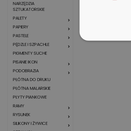
NARZĘDZIA
SZTUKATORSKIE
PALETY
PAPIERY
PASTELE
PĘDZLE I SZPACHLE
PIGMENTY SUCHE
PISANIE IKON
PODOBRAZIA
PŁÓTNA DO DRUKU
PŁÓTNA MALARSKIE
PŁYTY PIANKOWE
RAMY
RYSUNEK
SILIKONY I ŻYWICE