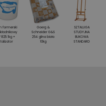
on formerski
Goerg &
SZTALUGA
kładnikowy
Schneider G&S
STUDYJNA
 825 1kg +
254 glina biała
BUKOWA
talizator
10kg
STANDARD