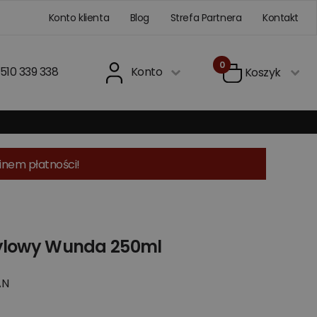
Konto klienta
Blog
Strefa Partnera
Kontakt
0
510 339 338
Konto
Koszyk
inem płatności!
rylowy Wunda 250ml
AN