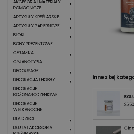
AKCESORIA I MATERIAŁY
POMOCNICZE
ARTYKUŁY KREŚLARSKIE
ARTYKUŁY PAPIERNICZE
BLOKI
BONY PREZENTOWE
CERAMIKA
CYJANOTYPIA
DECOUPAGE
Inne z tej katego
DEKORACJA I HOBBY
DEKORACJE
BOŻONARODZENIOWE
BOLU
DEKORACJE
25,50
WIELKANOCNE
DLA DZIECI
DŁUTA I AKCESORIA
Gład
RZEŹBIARSKIE