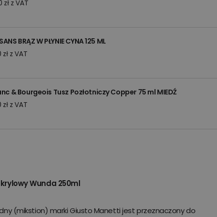
 zł z VAT
SANS BRĄZ W PŁYNIE CYNA 125 ML
 zł z VAT
anc & Bourgeois Tusz Pozłotniczy Copper 75 ml MIEDŹ
 zł z VAT
 akrylowy Wunda 250ml
dny (mikstion) marki Giusto Manetti jest przeznaczony do