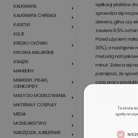
aplikacji płatków zło
KALIGRAFIA
sprawdza się na po
KALIGRAFIA CHIŃSKA
drewno, glina czy e
KASETKI
zawiera 0,5% octanu
KLEJE
Przed użyciem nale
KREDKI I OŁÓWKI
30%), a następnie 
KROSNA MALARSKIE
metodą natryskową.
KSIĄŻKI
minut. Zaleca się n
MANEKINY
pamiętać, że sposó
MARKERY, PISAKI,
czas pracy produkt
CIENKOPISY
Klej powinien być 
MASY DO MODELOWANIA
temperaturze od 15 
MATERIAŁY COSPLAY
Ta strona ko
MEDIA
zgodę na używ
MODELARSTWO
NARZĘDZIA JUBILERSKIE
NIEZ