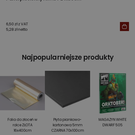
6,50 zł z VAT
5,28 zł netto
Najpopularniejsze produkty
Folia do złoceń w
Płyta piankowo-
MAGAZYN WHITE
rolce ZŁOTA
kartonowa 5mm
DWARF 505
16x400cm
CZARNA 70x100cm