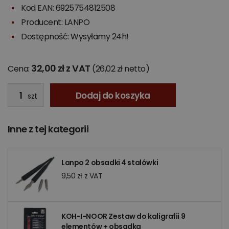
Kod EAN: 6925754812508
Producent:
LANPO
Dostępność: Wysyłamy 24h!
32,00 zł z VAT
Cena:
(26,02 zł netto)
Dodaj do koszyka
szt
Inne z tej kategorii
Lanpo 2 obsadki 4 stalówki
9,50 zł z VAT
KOH-I-NOOR Zestaw do kaligrafii 9
elementów + obsadka