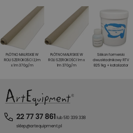
PŁÓTNO MALRSKIE W
PŁÓTNO MALRSKIE W
Silikon formerski
ROLI SZEROKOŚCI 2,1m
ROLI SZEROKOŚCI 1m x
dwuskładnikowy RTV
x 1m 370g/m
1m 370g/m
825 1kg + katalizator
22 77 37 861
lub 510 339 338
sklep@artequipment.pl