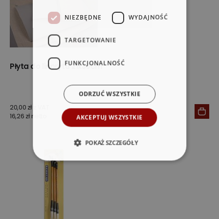
NIEZBĘDNE
WYDAJNOŚĆ
TARGETOWANIE
FUNKCJONALNOŚĆ
Płyta do linorytu 21x30cm
ODRZUĆ WSZYSTKIE
20,00 zł z VAT
16,26 zł netto
AKCEPTUJ WSZYSTKIE
POKAŻ SZCZEGÓŁY