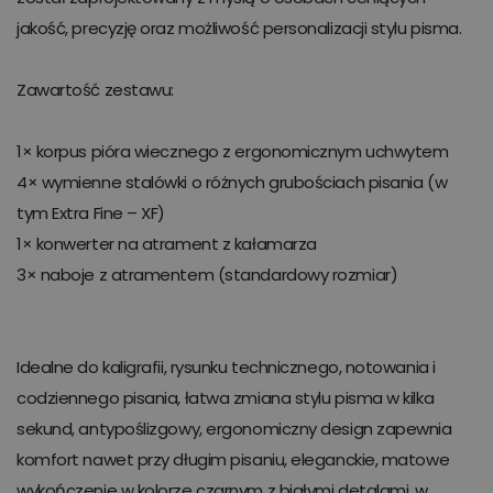
jakość, precyzję oraz możliwość personalizacji stylu pisma.
Zawartość zestawu:
1× korpus pióra wiecznego z ergonomicznym uchwytem
4× wymienne stalówki o różnych grubościach pisania (w
tym Extra Fine – XF)
1× konwerter na atrament z kałamarza
3× naboje z atramentem (standardowy rozmiar)
Idealne do kaligrafii, rysunku technicznego, notowania i
codziennego pisania, łatwa zmiana stylu pisma w kilka
sekund, antypoślizgowy, ergonomiczny design zapewnia
komfort nawet przy długim pisaniu, eleganckie, matowe
wykończenie w kolorze czarnym z białymi detalami, w