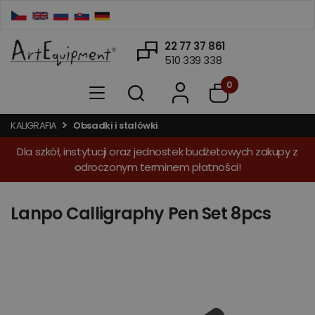
22 77 37 861
510 339 338
0
KALIGRAFIA
Obsadki i stalówki
Dla szkół, instytucji oraz jednostek budżetowych zakupy z
odroczonym terminem płatności!
Lanpo Calligraphy Pen Set 8pcs