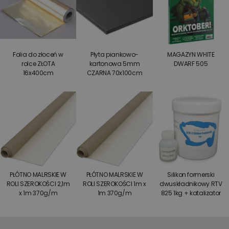
Folia do złoceń w
Płyta piankowo-
MAGAZYN WHITE
rolce ZŁOTA
kartonowa 5mm
DWARF 505
16x400cm
CZARNA 70x100cm
PŁÓTNO MALRSKIE W
PŁÓTNO MALRSKIE W
Silikon formerski
ROLI SZEROKOŚCI 2,1m
ROLI SZEROKOŚCI 1m x
dwuskładnikowy RTV
x 1m 370g/m
1m 370g/m
825 1kg + katalizator