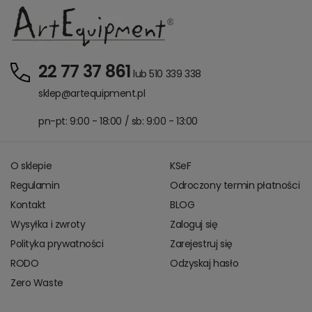
22 77 37 861
lub 510 339 338
sklep@artequipment.pl
pn-pt: 9:00 - 18:00 / sb: 9:00 - 13:00
O sklepie
KSeF
Regulamin
Odroczony termin płatności
Kontakt
BLOG
Wysyłka i zwroty
Zaloguj się
Polityka prywatności
Zarejestruj się
RODO
Odzyskaj hasło
Zero Waste