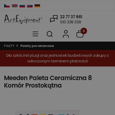
22 77 37 861
510 339 338
0
PALETY
Palety porcelanowe
Dla szkół, instytucji oraz jednostek budżetowych zakupy z
odroczonym terminem płatności!
Meeden Paleta Ceramiczna 8
Komór Prostokątna