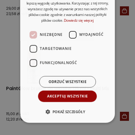
lepszą wygodę użytkowania. Korzystając z tej strony,
29,00 zł z VAT
wyrażasz zgodę na używanie przez nas wszystkich
23,58 zł netto
plików cookie zgodnie z warunkami naszej polityki
plików cookie.
Dowiedz się więcej
NIEZBĘDNE
WYDAJNOŚĆ
TARGETOWANIE
FUNKCJONALNOŚĆ
ODRZUĆ WSZYSTKIE
PaintGlow brokat do włosów 125 ml - Multi Mix
AKCEPTUJ WSZYSTKIE
POKAŻ SZCZEGÓŁY
15,00 zł z VAT
12,20 zł netto