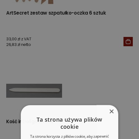
ArtSecret zestaw szpatułko-oczka 6 sztuk
33,00 zł z VAT
26,83 zł netto
×
Ta strona używa plików
Kość introligatorska
cookie
Ta strona korzysta z plików cookie, aby zapewnić