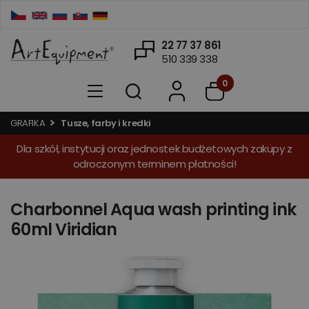
22 77 37 861
510 339 338
0
GRAFIKA
Tusze, farby i kredki
Dla szkół, instytucji oraz jednostek budżetowych zakupy z
odroczonym terminem płatności!
Charbonnel Aqua wash printing ink
60ml Viridian