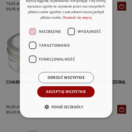
lepszą wygodę użytkowania. Korzystając z tej strony,
73,00 zł z VAT
wyrażasz zgodę na używanie przez nas wszystkich
59,35 zł netto
plików cookie zgodnie z warunkami naszej polityki
plików cookie.
Dowiedz się więcej
NIEZBĘDNE
WYDAJNOŚĆ
TARGETOWANIE
FUNKCJONALNOŚĆ
ODRZUĆ WSZYSTKIE
CHARBONNEL FARBA GRAFICZNA SNOW WHITE TI 200ML
AKCEPTUJ WSZYSTKIE
110,00 zł z VAT
POKAŻ SZCZEGÓŁY
89,43 zł netto