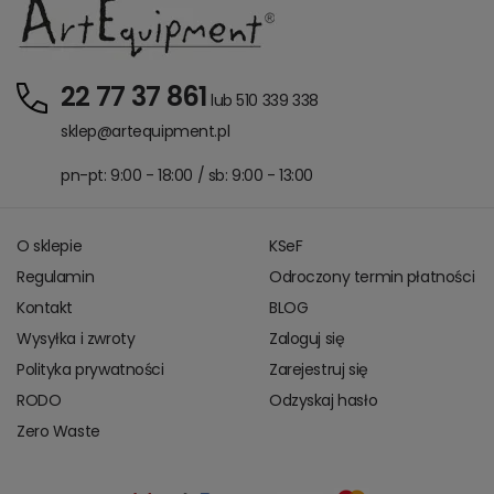
22 77 37 861
lub 510 339 338
sklep@artequipment.pl
pn-pt: 9:00 - 18:00 / sb: 9:00 - 13:00
O sklepie
KSeF
Regulamin
Odroczony termin płatności
Kontakt
BLOG
Wysyłka i zwroty
Zaloguj się
Polityka prywatności
Zarejestruj się
RODO
Odzyskaj hasło
Zero Waste