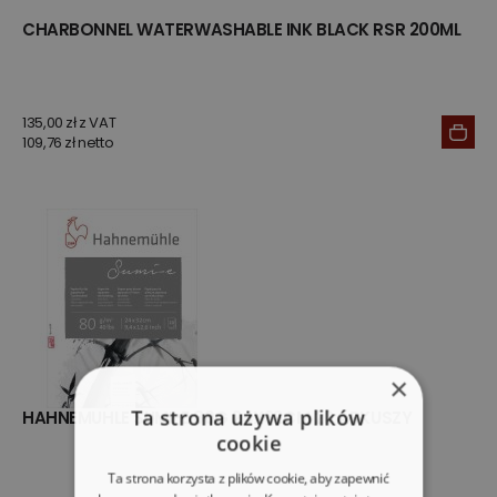
CHARBONNEL WATERWASHABLE INK BLACK RSR 200ML
135,00 zł z VAT
109,76 zł netto
×
Ta strona używa plików
HAHNEMUHLE SUMI-E 80G 24X32CM 20 ARKUSZY
cookie
Ta strona korzysta z plików cookie, aby zapewnić