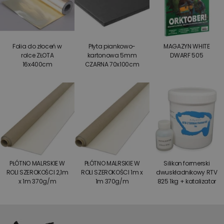
Folia do złoceń w
Płyta piankowo-
MAGAZYN WHITE
rolce ZŁOTA
kartonowa 5mm
DWARF 505
16x400cm
CZARNA 70x100cm
PŁÓTNO MALRSKIE W
PŁÓTNO MALRSKIE W
Silikon formerski
ROLI SZEROKOŚCI 2,1m
ROLI SZEROKOŚCI 1m x
dwuskładnikowy RTV
x 1m 370g/m
1m 370g/m
825 1kg + katalizator