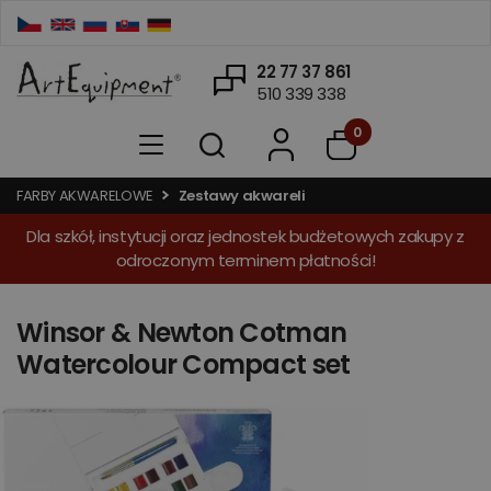
22 77 37 861
510 339 338
0
FARBY AKWARELOWE
Zestawy akwareli
Dla szkół, instytucji oraz jednostek budżetowych zakupy z
odroczonym terminem płatności!
Winsor & Newton Cotman
Watercolour Compact set