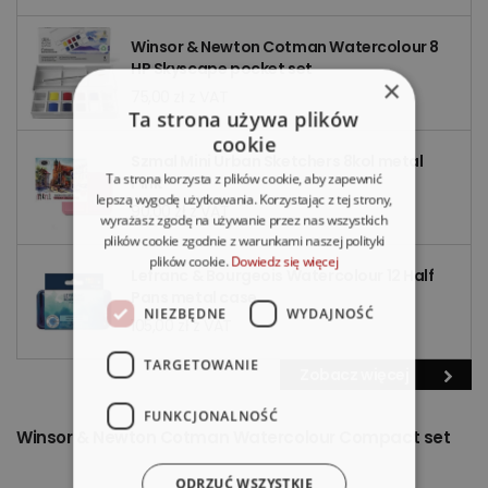
Winsor & Newton Cotman Watercolour 8
HP Skyscape pocket set
×
75,00 zł z VAT
Ta strona używa plików
cookie
Szmal Mini Urban Sketchers 8kol metal
Ta strona korzysta z plików cookie, aby zapewnić
Pink
lepszą wygodę użytkowania. Korzystając z tej strony,
90,00 zł z VAT
wyrażasz zgodę na używanie przez nas wszystkich
plików cookie zgodnie z warunkami naszej polityki
plików cookie.
Dowiedz się więcej
Lefranc & Bourgeois Watercolour 12 Half
Pans metal case
NIEZBĘDNE
WYDAJNOŚĆ
105,00 zł z VAT
TARGETOWANIE
Zobacz więcej
FUNKCJONALNOŚĆ
Winsor & Newton Cotman Watercolour Compact set
ODRZUĆ WSZYSTKIE