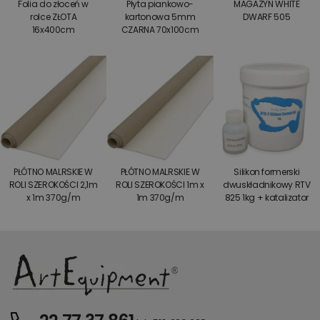
Folia do złoceń w
Płyta piankowo-
MAGAZYN WHITE
rolce ZŁOTA
kartonowa 5mm
DWARF 505
16x400cm
CZARNA 70x100cm
PŁÓTNO MALRSKIE W
PŁÓTNO MALRSKIE W
Silikon formerski
ROLI SZEROKOŚCI 2,1m
ROLI SZEROKOŚCI 1m x
dwuskładnikowy RTV
x 1m 370g/m
1m 370g/m
825 1kg + katalizator