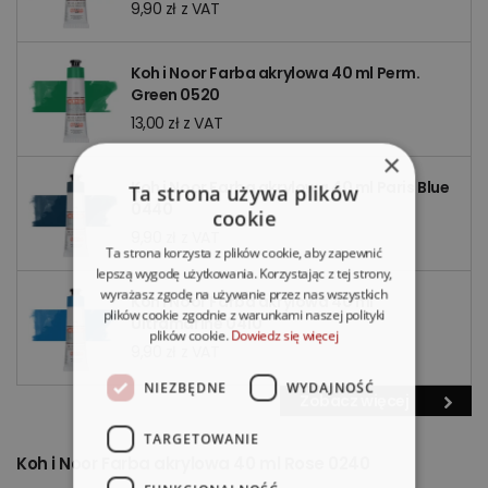
9,90 zł z VAT
Koh i Noor Farba akrylowa 40 ml Perm.
Green 0520
13,00 zł z VAT
×
Koh i Noor Farba akrylowa 40 ml Paris Blue
Ta strona używa plików
0440
cookie
9,90 zł z VAT
Ta strona korzysta z plików cookie, aby zapewnić
lepszą wygodę użytkowania. Korzystając z tej strony,
wyrażasz zgodę na używanie przez nas wszystkich
Koh i Noor Farba akrylowa 40 ml
plików cookie zgodnie z warunkami naszej polityki
Ultramarine 0410
plików cookie.
Dowiedz się więcej
9,90 zł z VAT
NIEZBĘDNE
WYDAJNOŚĆ
Zobacz więcej
TARGETOWANIE
Koh i Noor Farba akrylowa 40 ml Rose 0240