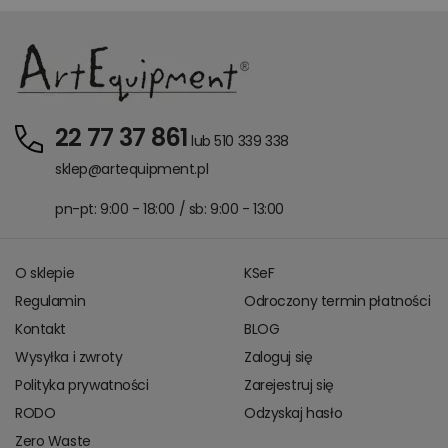
22 77 37 861
lub 510 339 338
sklep@artequipment.pl
pn-pt: 9:00 - 18:00 / sb: 9:00 - 13:00
O sklepie
KSeF
Regulamin
Odroczony termin płatności
Kontakt
BLOG
Wysyłka i zwroty
Zaloguj się
Polityka prywatności
Zarejestruj się
RODO
Odzyskaj hasło
Zero Waste