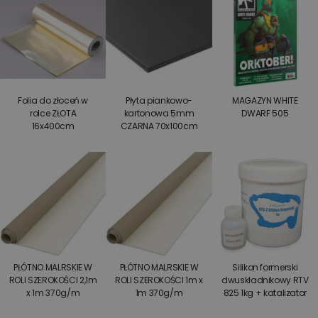
Folia do złoceń w
Płyta piankowo-
MAGAZYN WHITE
rolce ZŁOTA
kartonowa 5mm
DWARF 505
16x400cm
CZARNA 70x100cm
PŁÓTNO MALRSKIE W
PŁÓTNO MALRSKIE W
Silikon formerski
ROLI SZEROKOŚCI 2,1m
ROLI SZEROKOŚCI 1m x
dwuskładnikowy RTV
x 1m 370g/m
1m 370g/m
825 1kg + katalizator