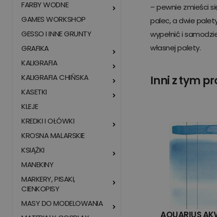
FARBY WODNE
– pewnie zmieści si
GAMES WORKSHOP
palec, a dwie pale
GESSO I INNE GRUNTY
wypełnić i samodzi
własnej palety.
GRAFIKA
KALIGRAFIA
KALIGRAFIA CHIŃSKA
Inni z tym p
KASETKI
KLEJE
KREDKI I OŁÓWKI
KROSNA MALARSKIE
KSIĄŻKI
MANEKINY
MARKERY, PISAKI,
CIENKOPISY
MASY DO MODELOWANIA
AQUARIUS AK