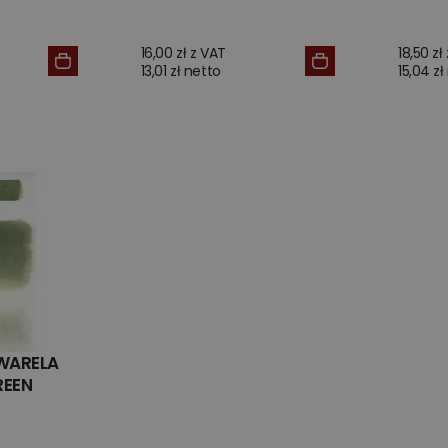
16,00 zł z VAT
18,50 zł
13,01 zł netto
15,04 zł
WARELA
REEN