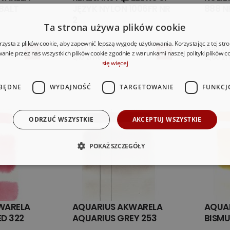
BALT
JĘZYK NYLON 1006FR NR
888 N
2
Ta strona używa plików cookie
rzysta z plików cookie, aby zapewnić lepszą wygodę użytkowania. Korzystając z tej str
7,50 zł z VAT
15,50 zł
anie przez nas wszystkich plików cookie zgodnie z warunkami naszej polityki plików c
6,10 zł netto
12,60 zł
się więcej
BĘDNE
WYDAJNOŚĆ
TARGETOWANIE
FUNKCJ
ODRZUĆ WSZYSTKIE
AKCEPTUJ WSZYSTKIE
POKAŻ SZCZEGÓŁY
WARELA
AQUARIUS AKWARELA
AQUA
D 322
AQUARIUS GREY 253
BISMU