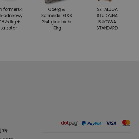
on formerski
Goerg &
SZTALUGA
kładnikowy
Schneider G&S
STUDYJNA
 825 1kg +
254 glina biała
BUKOWA
talizator
10kg
STANDARD
j się
truj się