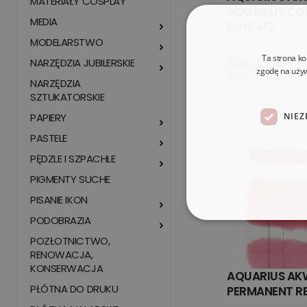
MATERIAŁY COSPLAY
AQUARIUS CO
MEDIA
BLUE 412
MODELARSTWO
Ta strona ko
NARZĘDZIA JUBILERSKIE
23,00 zł z VAT
zgodę na używ
18,70 zł netto
NARZĘDZIA
SZTUKATORSKIE
PAPIERY
NIEZ
PASTELE
PĘDZLE I SZPACHLE
PIGMENTY SUCHE
PISANIE IKON
PODOBRAZIA
POZŁOTNICTWO,
RENOWACJA,
KONSERWACJA
AQUARIUS AK
PŁÓTNA DO DRUKU
PERMANENT RE