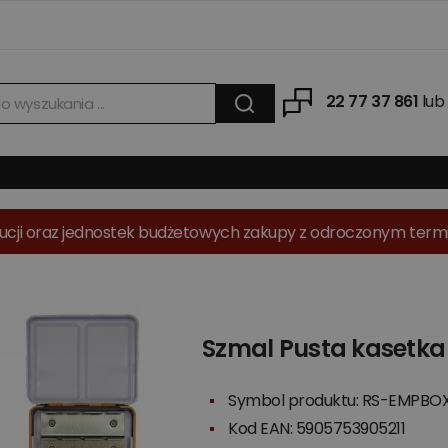
22 77 37 861
lub
tytucji oraz jednostek budżetowych zakupy z odroczonym term
Szmal Pusta kasetka n
Symbol produktu: RS-EMPBO
Kod EAN: 5905753905211