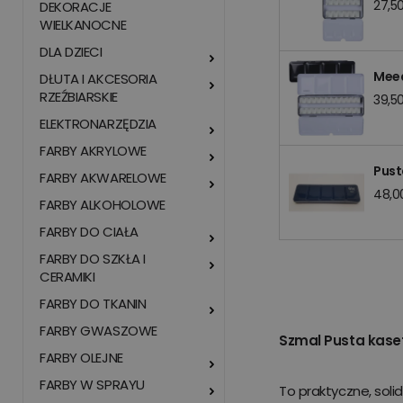
27,50
DEKORACJE
WIELKANOCNE
DLA DZIECI
Meed
DŁUTA I AKCESORIA
RZEŹBIARSKIE
39,50
ELEKTRONARZĘDZIA
FARBY AKRYLOWE
Pust
FARBY AKWARELOWE
48,00
FARBY ALKOHOLOWE
FARBY DO CIAŁA
FARBY DO SZKŁA I
CERAMIKI
FARBY DO TKANIN
FARBY GWASZOWE
Szmal Pusta kaset
FARBY OLEJNE
FARBY W SPRAYU
To praktyczne, solid