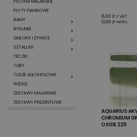
PŁÓTNA MALARSKIE
PŁYTY PIANKOWE
15,60 zł z VAT
RAMY
12,68 zł netto
RYSUNEK
SILIKONY I ŻYWICE
SZTALUGI
TECZKI
TUBY
TUSZE ALKOHOLOWE
WĘGLE
ZESTAWY MALARSKIE
ZESTAWY PREZENTOWE
AQUARIUS AK
CHROMIUM G
OXIDE 229