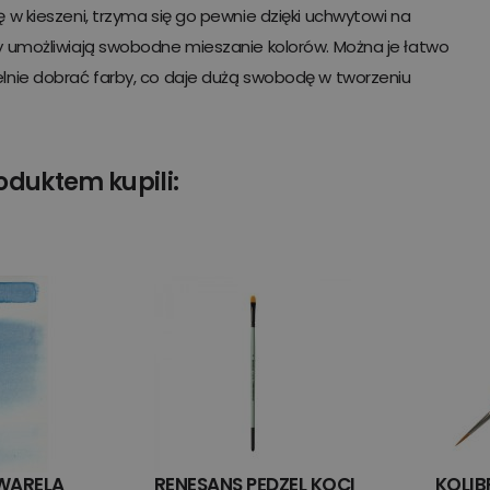
ę w kieszeni, trzyma się go pewnie dzięki uchwytowi na
ty umożliwiają swobodne mieszanie kolorów. Można je łatwo
elnie dobrać farby, co daje dużą swobodę w tworzeniu
roduktem kupili:
WARELA
RENESANS PĘDZEL KOCI
KOLIB