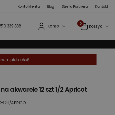
Konto klienta
Blog
Strefa Partnera
Kontakt
0
510 339 338
Konto
Koszyk
inem płatności!
a akwarele 12 szt 1/2 Apricot
X-12H/APRICO