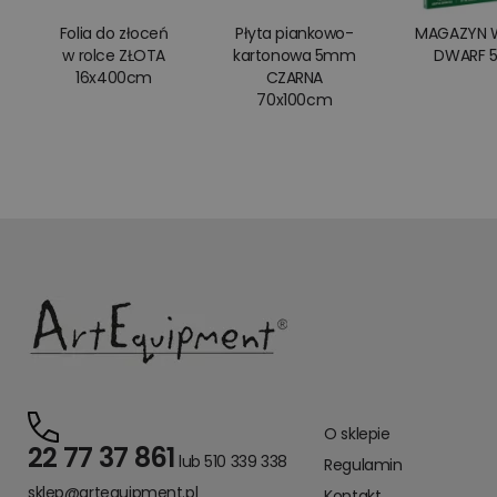
Folia do złoceń
Płyta piankowo-
MAGAZYN 
w rolce ZŁOTA
kartonowa 5mm
DWARF 
16x400cm
CZARNA
70x100cm
O sklepie
22 77 37 861
lub 510 339 338
Regulamin
sklep@artequipment.pl
Kontakt