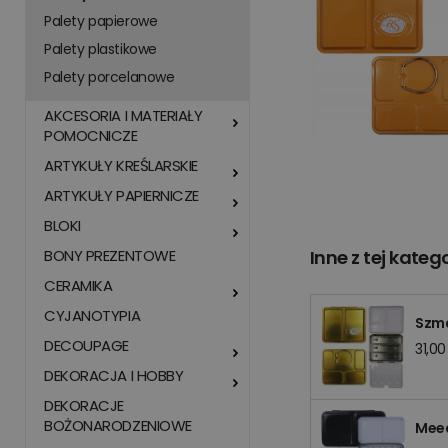
Palety papierowe
Palety plastikowe
Palety porcelanowe
AKCESORIA I MATERIAŁY
POMOCNICZE
ARTYKUŁY KREŚLARSKIE
ARTYKUŁY PAPIERNICZE
BLOKI
BONY PREZENTOWE
Inne z tej katego
CERAMIKA
CYJANOTYPIA
Szma
DECOUPAGE
31,00
DEKORACJA I HOBBY
DEKORACJE
BOŻONARODZENIOWE
Meed