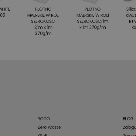
WHITE
PŁÓTNO
PŁÓTNO
Silik
505
MALRSKIE W ROLI
MALRSKIE W ROLI
dwus
SZEROKOŚCI
SZEROKOŚCI 1m
RTV
2,1m x 1m
x 1m 370g/m
ka
370g/m
RODO
BLOG
Zero Waste
Zalogu
KSeF
Zarejes