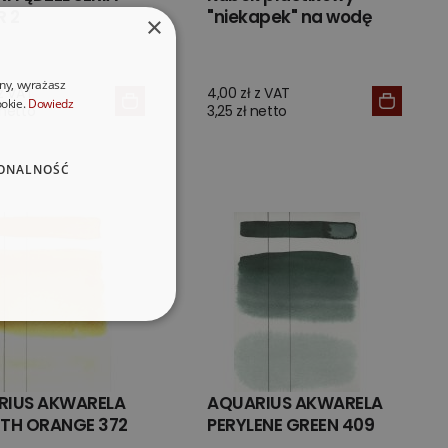
R 2
"niekapek" na wodę
×
ony, wyrażasz
 z VAT
4,00 zł z VAT
ookie.
Dowiedz
 netto
3,25 zł netto
ONALNOŚĆ
RIUS AKWARELA
AQUARIUS AKWARELA
TH ORANGE 372
PERYLENE GREEN 409