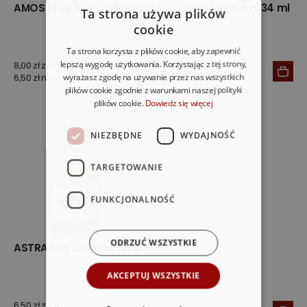
AMOS biały klej w płynie z dwoma dozownikami 34 ml
Ta strona używa plików
cookie
Ta strona korzysta z plików cookie, aby zapewnić
lepszą wygodę użytkowania. Korzystając z tej strony,
8,00 zł z VAT
wyrażasz zgodę na używanie przez nas wszystkich
6,50 zł netto
plików cookie zgodnie z warunkami naszej polityki
plików cookie.
Dowiedz się więcej
NIEZBĘDNE
WYDAJNOŚĆ
TARGETOWANIE
FUNKCJONALNOŚĆ
ODRZUĆ WSZYSTKIE
ASTRA Klej Creativo 120g
AKCEPTUJ WSZYSTKIE
6,50 zł z VAT