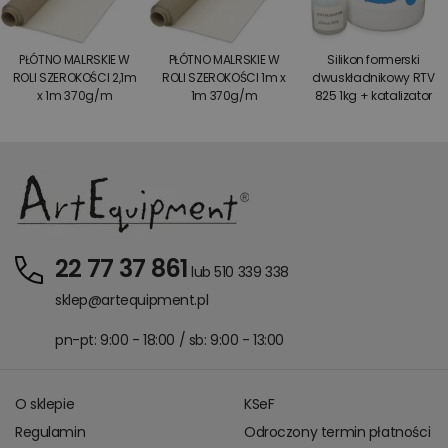
PŁÓTNO MALRSKIE W
PŁÓTNO MALRSKIE W
Silikon formerski
ROLI SZEROKOŚCI 2,1m
ROLI SZEROKOŚCI 1m x
dwuskładnikowy RTV
x 1m 370g/m
1m 370g/m
825 1kg + katalizator
22 77 37 861
lub 510 339 338
sklep@artequipment.pl
pn-pt: 9:00 - 18:00 / sb: 9:00 - 13:00
O sklepie
KSeF
Regulamin
Odroczony termin płatności