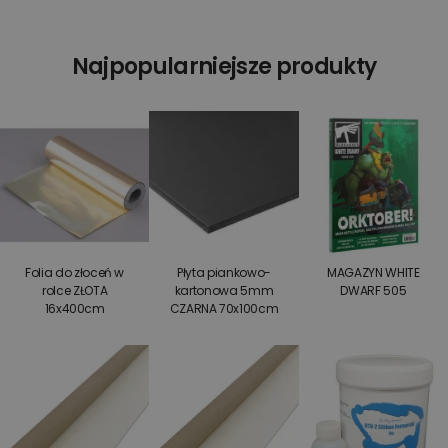
Najpopularniejsze produkty
Folia do złoceń w
Płyta piankowo-
MAGAZYN WHITE
rolce ZŁOTA
kartonowa 5mm
DWARF 505
16x400cm
CZARNA 70x100cm