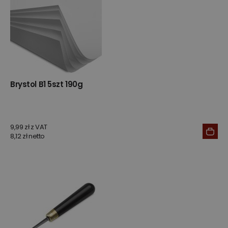
Brystol B1 5szt 190g
9,99 zł z VAT
8,12 zł netto