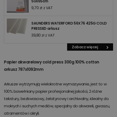
50x65cm
9,70 zł z VAT
SAUNDERS WATERFORD 56X76 425G COLD
PRESSED arkusz
39,80 zł z VAT
Zobacz więcej
Papier akwarelowy cold press 300g 100% cotton
arkusz 787x1092mm
Arkusze wytrzymują wielokrotne wymazywanie, jest to w
100% bawełniany papier profesjonalnej jakości, 2 różne
tekstury, bezkwasowy, żelatynowy i archiwalny, idealny do
mokrych i suchych mediów, specjalny do akwareli, gwaszu,
atramentów i akryli.