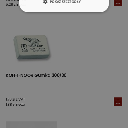
POKAŻ SZCZEGÓŁY
5,28 zł netto
KOH-I-NOOR Gumka 300/30
1,70 zł z VAT
1,38 zł netto