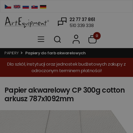
22 77 37 861
510 339 338
0
PAPIERY
Papiery do farb akwarelowych
Dla szkół, instytucji oraz jednostek budżetowych zakupy z
odroczonym terminem płatności!
Papier akwarelowy CP 300g cotton
arkusz 787x1092mm