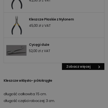
42,00 zł z VAT
Kleszcze Płaskie z Nylonem
45,00 zł z VAT
Cycęgi duże
52,00 zł z VAT
Zobacz więcej
Kleszcze wklęsło- półokrągłe
długość całkowita: 15 cm.
długość części roboczej: 3 cm.