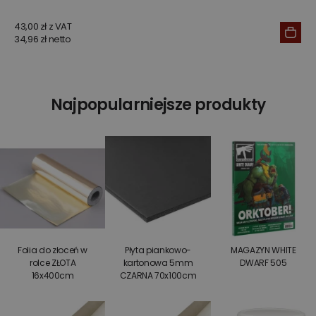
43,00 zł z VAT
34,96 zł netto
Najpopularniejsze produkty
Folia do złoceń w
Płyta piankowo-
MAGAZYN WHITE
rolce ZŁOTA
kartonowa 5mm
DWARF 505
16x400cm
CZARNA 70x100cm