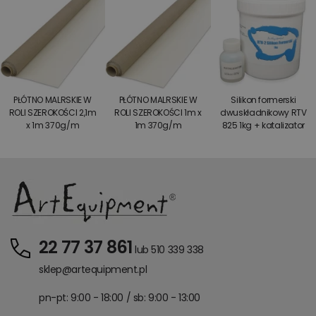
PŁÓTNO MALRSKIE W
PŁÓTNO MALRSKIE W
Silikon formerski
ROLI SZEROKOŚCI 2,1m
ROLI SZEROKOŚCI 1m x
dwuskładnikowy RTV
x 1m 370g/m
1m 370g/m
825 1kg + katalizator
22 77 37 861
lub 510 339 338
sklep@artequipment.pl
pn-pt: 9:00 - 18:00 / sb: 9:00 - 13:00