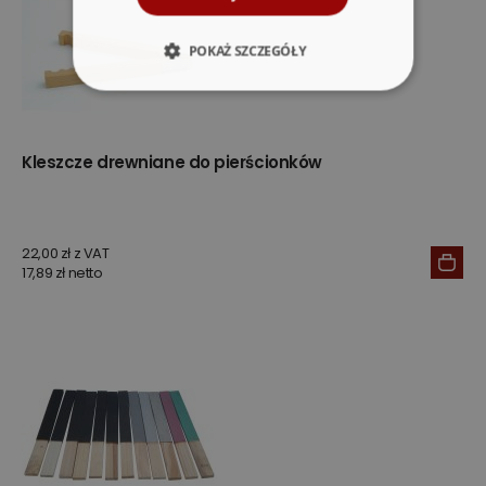
POKAŻ SZCZEGÓŁY
Kleszcze drewniane do pierścionków
22,00 zł z VAT
17,89 zł netto