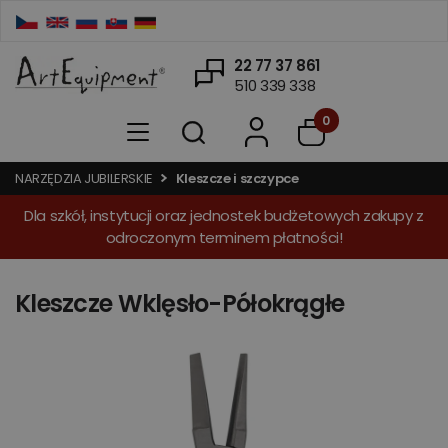
22 77 37 861
510 339 338
0
NARZĘDZIA JUBILERSKIE
Kleszcze i szczypce
Dla szkół, instytucji oraz jednostek budżetowych zakupy z
odroczonym terminem płatności!
Kleszcze Wklęsło-Półokrągłe