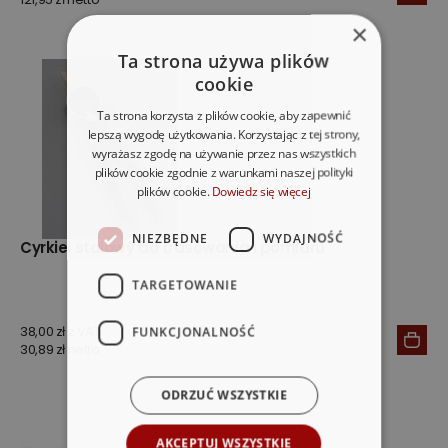
×
Ta strona używa plików
cookie
Ta strona korzysta z plików cookie, aby zapewnić
lepszą wygodę użytkowania. Korzystając z tej strony,
wyrażasz zgodę na używanie przez nas wszystkich
plików cookie zgodnie z warunkami naszej polityki
plików cookie.
Dowiedz się więcej
NIEZBĘDNE
WYDAJNOŚĆ
Cyrkiel stalowy do trasowania i pomiaru
TARGETOWANIE
38,00 zł z VAT
FUNKCJONALNOŚĆ
30,89 zł netto
ODRZUĆ WSZYSTKIE
AKCEPTUJ WSZYSTKIE