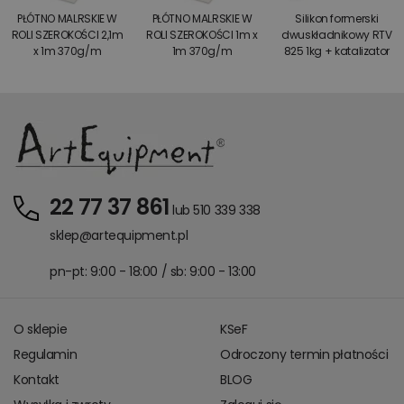
PŁÓTNO MALRSKIE W
PŁÓTNO MALRSKIE W
Silikon formerski
ROLI SZEROKOŚCI 2,1m
ROLI SZEROKOŚCI 1m x
dwuskładnikowy RTV
x 1m 370g/m
1m 370g/m
825 1kg + katalizator
22 77 37 861
lub 510 339 338
sklep@artequipment.pl
pn-pt: 9:00 - 18:00 / sb: 9:00 - 13:00
O sklepie
KSeF
Regulamin
Odroczony termin płatności
Kontakt
BLOG