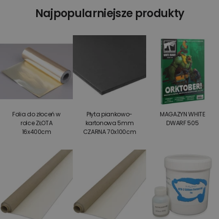
Najpopularniejsze produkty
Folia do złoceń w
Płyta piankowo-
MAGAZYN WHITE
rolce ZŁOTA
kartonowa 5mm
DWARF 505
16x400cm
CZARNA 70x100cm