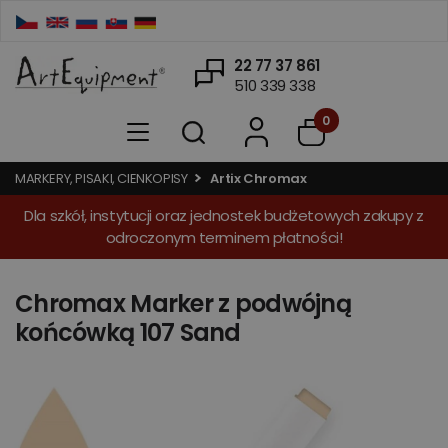
22 77 37 861
510 339 338
0
MARKERY, PISAKI, CIENKOPISY
Artix Chromax
Dla szkół, instytucji oraz jednostek budżetowych zakupy z
odroczonym terminem płatności!
Chromax Marker z podwójną
końcówką 107 Sand