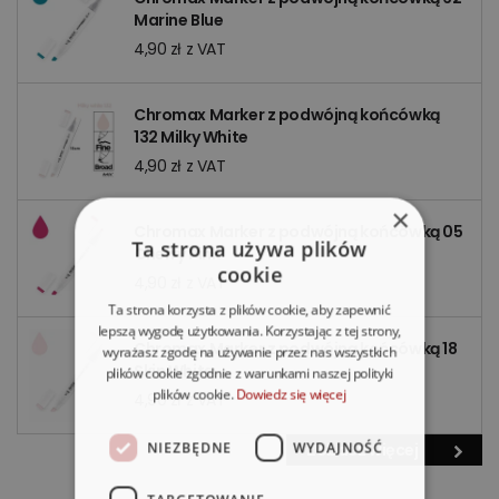
Marine Blue
4,90 zł z VAT
Chromax Marker z podwójną końcówką
132 Milky White
4,90 zł z VAT
×
Chromax Marker z podwójną końcówką 05
Ta strona używa plików
Cherry Pink
cookie
4,90 zł z VAT
Ta strona korzysta z plików cookie, aby zapewnić
lepszą wygodę użytkowania. Korzystając z tej strony,
Chromax Marker z podwójną końcówką 18
wyrażasz zgodę na używanie przez nas wszystkich
Skin White
plików cookie zgodnie z warunkami naszej polityki
plików cookie.
Dowiedz się więcej
4,90 zł z VAT
NIEZBĘDNE
WYDAJNOŚĆ
Zobacz więcej