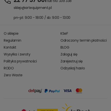
lub 510 339 338
sklep@artequipment.pl
pn-pt: 9:00 - 18:00 / sb: 9:00 - 13:00
O sklepie
KSeF
Regulamin
Odroczony termin płatności
Kontakt
BLOG
Wysyłka i zwroty
Zaloguj się
Polityka prywatności
Zarejestruj się
RODO
Odzyskaj hasło
Zero Waste