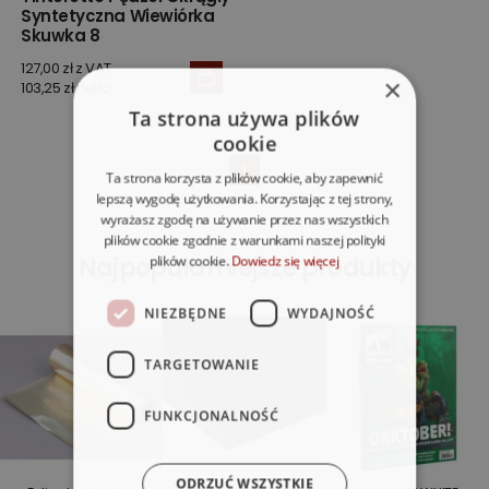
Syntetyczna Wiewiórka
Skuwka 8
127,00 zł z VAT
×
103,25 zł netto
Ta strona używa plików
cookie
1
Ta strona korzysta z plików cookie, aby zapewnić
lepszą wygodę użytkowania. Korzystając z tej strony,
wyrażasz zgodę na używanie przez nas wszystkich
plików cookie zgodnie z warunkami naszej polityki
Najpopularniejsze produkty
plików cookie.
Dowiedz się więcej
NIEZBĘDNE
WYDAJNOŚĆ
TARGETOWANIE
FUNKCJONALNOŚĆ
ODRZUĆ WSZYSTKIE