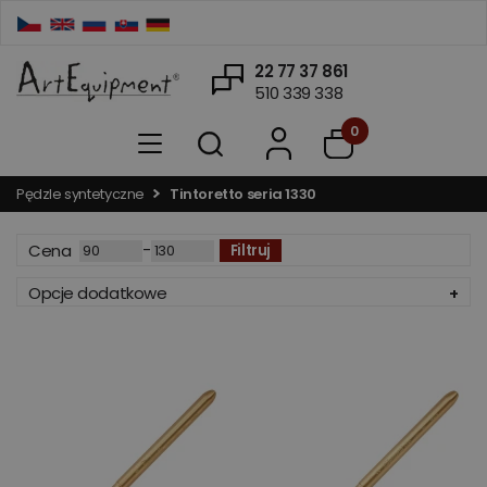
22 77 37 861
510 339 338
0
Pędzle syntetyczne
Tintoretto seria 1330
-
Cena
Filtruj
Opcje dodatkowe